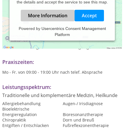
the details and accept the service to see this map.
More Information
Accept
Powered by
Usercentrics Consent Management
Platform
Über die Iris/Augenanalyse verbunden mit einer Messung
ihrer Meridiane an Händen und Füssen wird die
Weiterbehandlung und Medikation festgelegt.
Praxiszeiten:
Mo - Fr. von 09:00 - 19:00 Uhr nach telef. Absprache
Leistungsspektrum:
Traditionelle und komplementäre Medizin, Heilkunde
Allergiebehandlung
Augen-/ Irisdiagnose
Bioelektrische
Energieregulation
Bioresonanztherapie
Chiropraktik
Dorn und Breuß
Entgiften / Entschlacken
Fußreflexzonentherapie