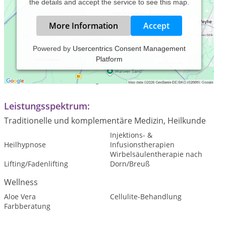
the details and accept the service to see this map.
More Information
Accept
Powered by
Usercentrics Consent Management
Platform
Praxiszeiten:
Termine nach Vereinbarung
Leistungsspektrum:
Traditionelle und komplementäre Medizin, Heilkunde
Injektions- &
Heilhypnose
Infusionstherapien
Wirbelsäulentherapie nach
Lifting/Fadenlifting
Dorn/Breuß
Wellness
Aloe Vera
Cellulite-Behandlung
Farbberatung