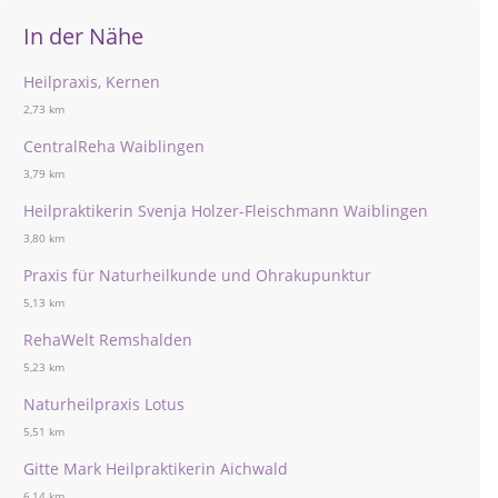
In der Nähe
Heilpraxis, Kernen
2,73 km
CentralReha Waiblingen
3,79 km
Heilpraktikerin Svenja Holzer-Fleischmann Waiblingen
3,80 km
Praxis für Naturheilkunde und Ohrakupunktur
5,13 km
RehaWelt Remshalden
5,23 km
Naturheilpraxis Lotus
5,51 km
Gitte Mark Heilpraktikerin Aichwald
6,14 km