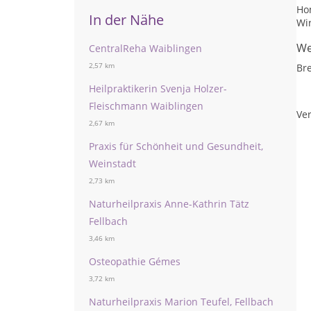
Ho
In der Nähe
Wi
We
CentralReha Waiblingen
2,57 km
Br
Heilpraktikerin Svenja Holzer-
Fleischmann Waiblingen
Ver
2,67 km
Praxis für Schönheit und Gesundheit,
Weinstadt
2,73 km
Naturheilpraxis Anne-Kathrin Tätz
Fellbach
3,46 km
Osteopathie Gémes
3,72 km
Naturheilpraxis Marion Teufel, Fellbach