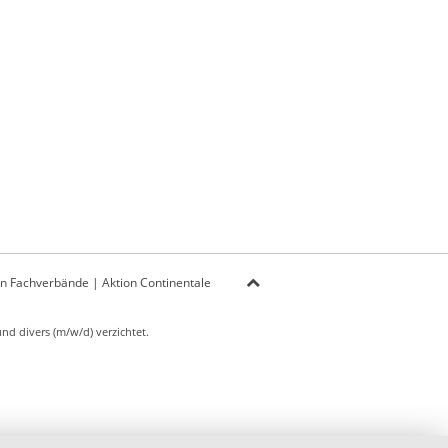
on Fachverbände
|
Aktion Continentale
d divers (m/w/d) verzichtet.