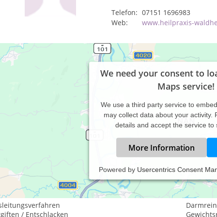
Telefon:
07151 1696983
Web:
www.heilpraxis-waldh
We need your consent to lo
Maps service!
We use a third party service to embe
may collect data about your activity.
details and accept the service to
More Information
Powered by
Usercentrics Consent Ma
istungsspektrum:
aditionelle und komplementäre Medizin, Heilkunde
sleitungsverfahren
Darmrein
giften / Entschlacken
Gewichtsr