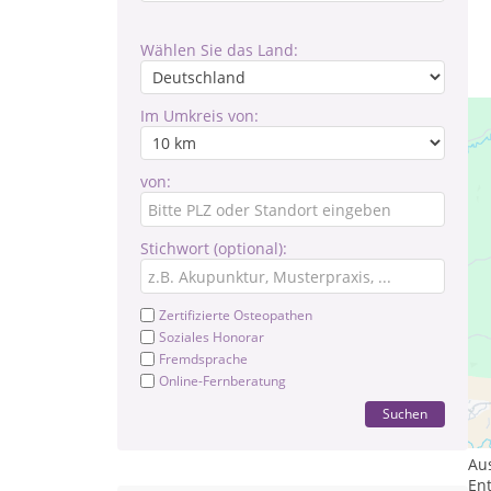
Wählen Sie das Land:
Im Umkreis von:
von:
Stichwort (optional):
Zertifizierte Osteopathen
Soziales Honorar
Fremdsprache
Online-Fernberatung
Le
Suchen
Tr
Au
Ent