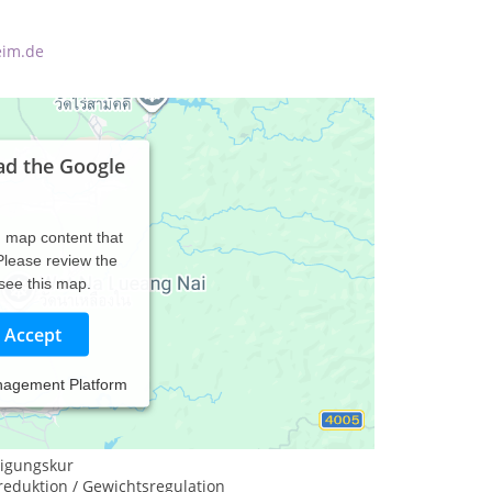
eim.de
ad the Google
d map content that
 Please review the
 see this map.
Accept
nagement Platform
igungskur
eduktion / Gewichtsregulation