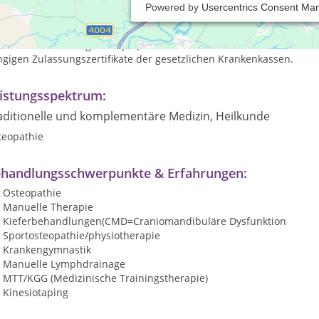
Powered by
Usercentrics Consent Ma
 CentralReha Waiblingen ist eine Praxis für Osteopathie und Physi
tifizierte Reha für die EAP (Komplextherapie bestehend aus Krank
izinische Trainingstherapie). Des weiteren haben wir eine Zulass
ngigen Zulassungszertifikate der gesetzlichen Krankenkassen.
istungsspektrum:
aditionelle und komplementäre Medizin, Heilkunde
teopathie
handlungsschwerpunkte & Erfahrungen:
Osteopathie
Manuelle Therapie
Kieferbehandlungen(CMD=Craniomandibuläre Dysfunktion
Sportosteopathie/physiotherapie
Krankengymnastik
Manuelle Lymphdrainage
MTT/KGG (Medizinische Trainingstherapie)
Kinesiotaping