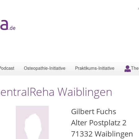
Podcast
Osteopathie-Initiative
Praktikums-Initiative
The
entralReha Waiblingen
Gilbert Fuchs
Alter Postplatz 2
71332
Waiblingen