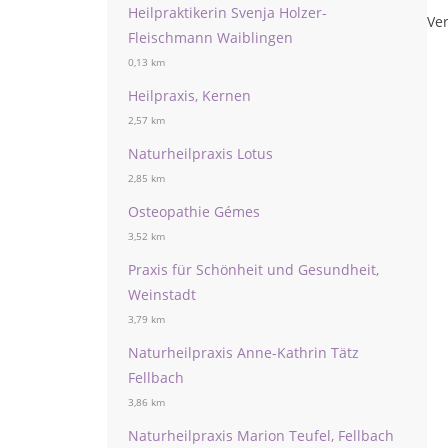
Heilpraktikerin Svenja Holzer-
Ver
Fleischmann Waiblingen
0,13 km
Heilpraxis, Kernen
2,57 km
Naturheilpraxis Lotus
2,85 km
Osteopathie Gémes
3,52 km
Praxis für Schönheit und Gesundheit,
Weinstadt
3,79 km
Naturheilpraxis Anne-Kathrin Tätz
Fellbach
3,86 km
Naturheilpraxis Marion Teufel, Fellbach