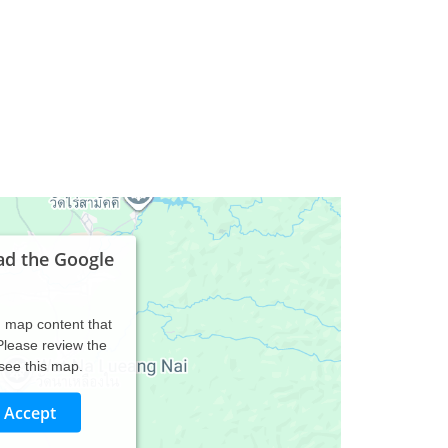
ad the Google
d map content that
 Please review the
 see this map.
Accept