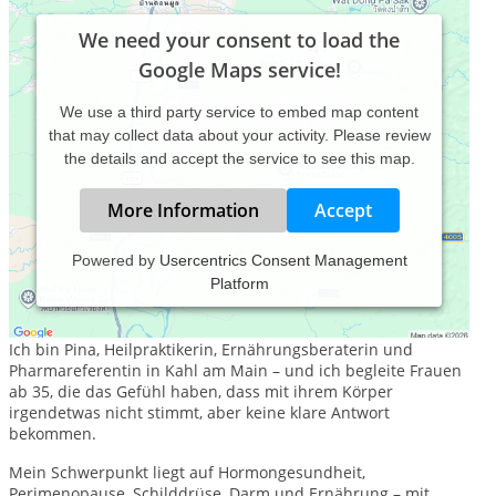
We need your consent to load the
Google Maps service!
We use a third party service to embed map content
that may collect data about your activity. Please review
the details and accept the service to see this map.
More Information
Accept
Powered by
Usercentrics Consent Management
Platform
Heilpraktikerin für Hormongesundheit & Perimenopause –
Pina Oranges
Ich bin Pina, Heilpraktikerin, Ernährungsberaterin und
Pharmareferentin in Kahl am Main – und ich begleite Frauen
ab 35, die das Gefühl haben, dass mit ihrem Körper
irgendetwas nicht stimmt, aber keine klare Antwort
bekommen.
Mein Schwerpunkt liegt auf Hormongesundheit,
Perimenopause, Schilddrüse, Darm und Ernährung – mit