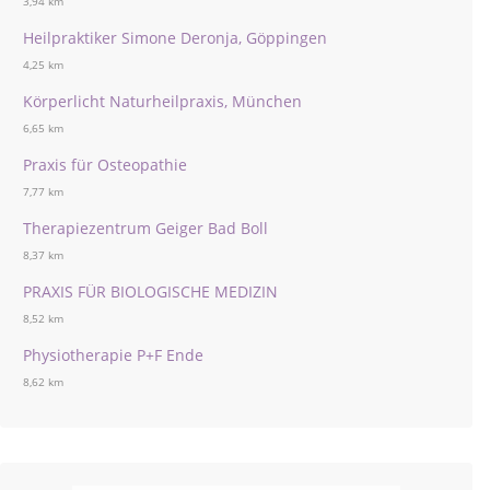
3,94 km
Heilpraktiker Simone Deronja, Göppingen
4,25 km
Körperlicht Naturheilpraxis, München
6,65 km
Praxis für Osteopathie
7,77 km
Therapiezentrum Geiger Bad Boll
8,37 km
PRAXIS FÜR BIOLOGISCHE MEDIZIN
8,52 km
Physiotherapie P+F Ende
8,62 km