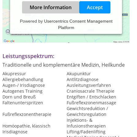
More Information
Accept
Powered by
Usercentrics Consent Management
Platform
Praxiszeiten:
nach telefonischer Vereinbarung
Leistungsspektrum:
Traditionelle und komplementäre Medizin, Heilkunde
Akupressur
Akupunktur
Allergiebehandlung
Antlitzdiagnose
Augen-/ Irisdiagnose
Ausleitungsverfahren
Autogenes Training
Craniosacrale Therapie
Dorn und Breuß
Entgiften / Entschlacken
Faltenunterspritzen
Fußreflexzonenmassage
Gewichtsreduktion /
Fußreflexzonentherapie
Gewichtsregulation
Injektions- &
Homöopathie, klassisch
Infusionstherapien
Irisdiagnose
Lifting/Fadenlifting