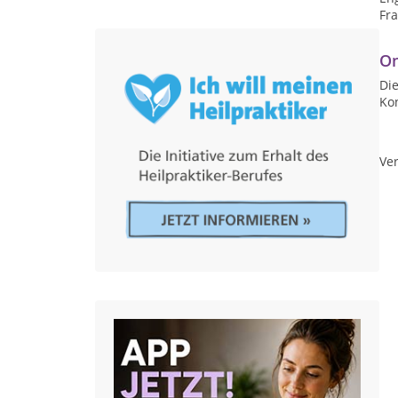
Fr
On
Die
Ko
Ver