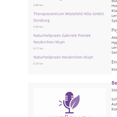
Bu
Hoc
5,98 km
Kl
Therapiezentrum Wöstefeld Hilla GmbH,
Le
Duisburg
Sy
5,99 km
Ps
Naturheilpraxis Gabriele Piontek
At
Neukirchen-Vluyn
Hy
Ler
6,17 km
Sen
Naturheilpraxis Neukirchen-Vluyn
En
6,18 km
Kin
Be
St
Sch
Au
Ko