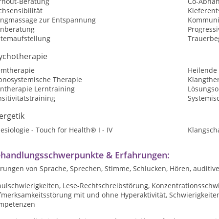
rnout-Beratung
Co-Abhän
hsensibilität
Kieferen
angmassage zur Entspannung
Kommunik
rnberatung
Progress
stemaufstellung
Trauerbe
ychotherapie
emtherapie
Heilende
pnosystemische Therapie
Klangthe
ntherapie Lerntraining
Lösungsor
sitivitätstraining
Systemis
ergetik
esiologie - Touch for Health® I - IV
Klangsch
handlungsschwerpunkte & Erfahrungen:
örungen von Sprache, Sprechen, Stimme, Schlucken, Hören, audit
ulschwierigkeiten, Lese-Rechtschreibstörung, Konzentrationsschwi
fmerksamkeitsstörung mit und ohne Hyperaktivität, Schwierigkeite
mpetenzen