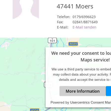
47441
Moers
Telefon:
0179/6996623
Fax:
02841/8871649
E-Mail:
E-Mail senden
We need your consent to lo
Maps service!
We use a third party service to embe
may collect data about your activity.
details and accept the service to
More Information
Powered by
Usercentrics Consent Ma
xis für klassische Homöopathie, Naturheilverfahren und Phoniatri