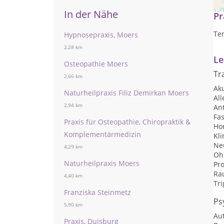
In der Nähe
Pr
Te
Hypnosepraxis, Moers
2,28 km
Le
Osteopathie Moers
Tr
2,66 km
Ak
Naturheilpraxis Filiz Demirkan Moers
Al
2,94 km
An
Fa
Praxis für Osteopathie, Chiropraktik &
Ho
Komplementärmedizin
Kl
Ne
4,29 km
Oh
Naturheilpraxis Moers
Pr
Ra
4,40 km
Tr
Franziska Steinmetz
Ps
5,90 km
Au
Praxis, Duisburg