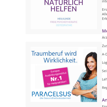
in
Er
Al
Er
Me
Ärz
Zu
A-
Lo
Sei
Le
Reg
An
Eng