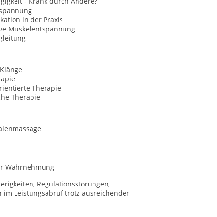
gigkeit - Krank durch Andere?
tspannung
ation in der Praxis
ive Muskelentspannung
gleitung
 Klänge
rapie
ientierte Therapie
che Therapie
alenmassage
iver Wahrnehmung
erigkeiten, Regulationsstörungen,
n im Leistungsabruf trotz ausreichender