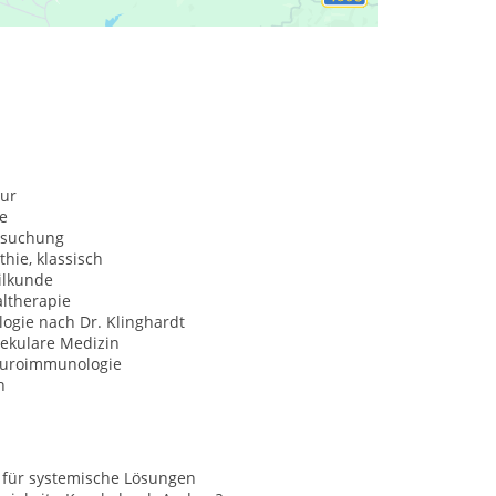
ur
e
rsuchung
hie, klassisch
ilkunde
ltherapie
ogie nach Dr. Klinghardt
ekulare Medizin
uroimmunologie
n
 für systemische Lösungen