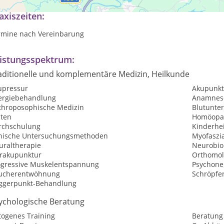
axiszeiten:
rmine nach Vereinbarung
istungsspektrum:
aditionelle und komplementäre Medizin, Heilkunde
upressur
Akupunkt
lergiebehandlung
Anamnes
throposophische Medizin
Blutunte
sten
Homöopat
rchschulung
Kinderhe
inische Untersuchungsmethoden
Myofaszia
uraltherapie
Neurobiol
rakupunktur
Orthomol
ogressive Muskelentspannung
Psychone
ucherentwöhnung
Schröpfe
iggerpunkt-Behandlung
ychologische Beratung
togenes Training
Beratung