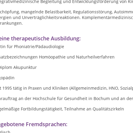
tegrativmedizinische Begleitung und Entwicklungsförderung von 
schöpfung, mangelnde Belastbarkeit, Regulationsstörung, Autoimm
lergien und Unverträglichkeitsreaktionen. Komplementärmedizinisc
krankungen.
ine therapeutische Ausbildung:
tin für Phoniatrie/Pädaudiologie
satzbezeichnungen Homöopathie und Naturheilverfahren
Diplom Akupunktur
gopädin
t 1995 tätig in Praxen und Kliniken (Allgemeinmedizin, HNO, Sozia
hrauftrag an der Hochschule für Gesundheit in Bochum und an de
elmäßige Fortbildungstätigkeit, Teilnahme an Qualitätszirkeln
gebotene Fremdsprachen:
lisch