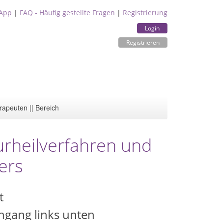
App
|
FAQ - Häufig gestellte Fragen
|
Registrierung
Login
Registrieren
rapeuten || Bereich
urheilverfahren und
ers
t
ngang links unten