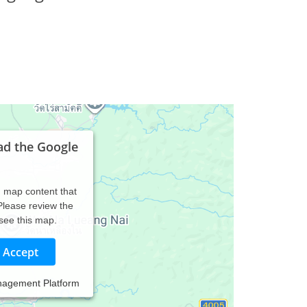
ad the Google
d map content that
 Please review the
 see this map.
Accept
nagement Platform
e/ Pädaudiologie