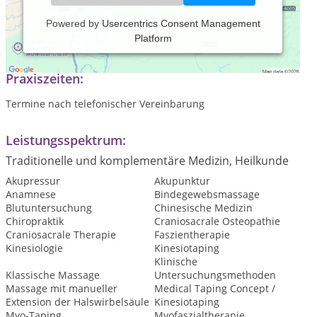
Powered by
Usercentrics Consent Management
Platform
Ärztliche Praxis mit Schwerpunkt Osteopathie
Praxiszeiten:
Termine nach telefonischer Vereinbarung
Leistungsspektrum:
Traditionelle und komplementäre Medizin, Heilkunde
Akupressur
Akupunktur
Anamnese
Bindegewebsmassage
Blutuntersuchung
Chinesische Medizin
Chiropraktik
Craniosacrale Osteopathie
Craniosacrale Therapie
Faszientherapie
Kinesiologie
Kinesiotaping
Klinische
Klassische Massage
Untersuchungsmethoden
Massage mit manueller
Medical Taping Concept /
Extension der Halswirbelsäule
Kinesiotaping
Myo-Taping
Myofaszialtherapie