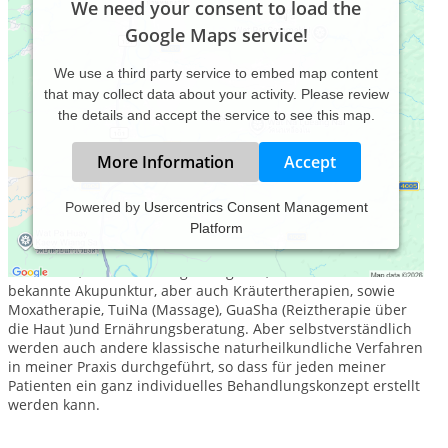
We need your consent to load the
Google Maps service!
We use a third party service to embed map content
that may collect data about your activity. Please review
the details and accept the service to see this map.
More Information
Accept
Powered by
Usercentrics Consent Management
Platform
Schwerpunkt meiner Praxis ist die traditionelle chinesische
Medizin. Diese beinhaltet neben einer ausführlichen
Anamnese, Puls- und Zungendiagnose, die inzwischen
bekannte Akupunktur, aber auch Kräutertherapien, sowie
Moxatherapie, TuiNa (Massage), GuaSha (Reiztherapie über
die Haut )und Ernährungsberatung. Aber selbstverständlich
werden auch andere klassische naturheilkundliche Verfahren
in meiner Praxis durchgeführt, so dass für jeden meiner
Patienten ein ganz individuelles Behandlungskonzept erstellt
werden kann.