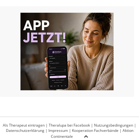
Als Therapeut eintragen
|
Theralupa bei Facebook
|
Nutzungsbedingungen
|
Datenschutzerklärung
|
Impressum
|
Kooperation Fachverbände
|
Aktion
Continentale