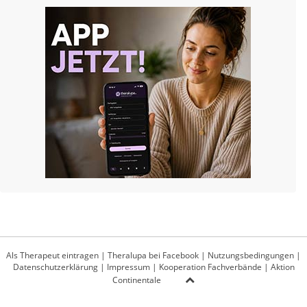
Als Therapeut eintragen
|
Theralupa bei Facebook
|
Nutzungsbedingungen
|
Datenschutzerklärung
|
Impressum
|
Kooperation Fachverbände
|
Aktion
Continentale