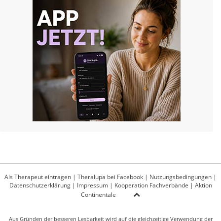
Als Therapeut eintragen
|
Theralupa bei Facebook
|
Nutzungsbedingungen
|
Datenschutzerklärung
|
Impressum
|
Kooperation Fachverbände
|
Aktion
Continentale
Aus Gründen der besseren Lesbarkeit wird auf die gleichzeitige Verwendung der