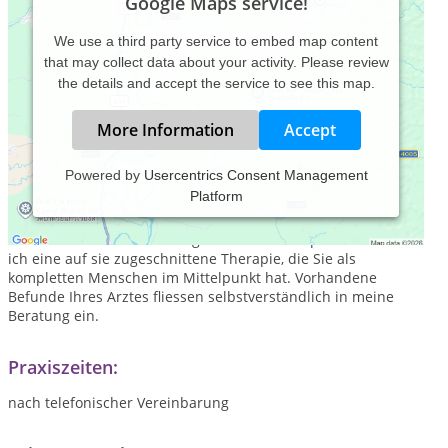
Google Maps service!
We use a third party service to embed map content
that may collect data about your activity. Please review
the details and accept the service to see this map.
More Information
Accept
Powered by
Usercentrics Consent Management
Platform
In meiner in Hamburg-Wandsbek gelegenen Praxis biete ich
Ihnen die Behandlung von akuten und chronischen
Krankheiten an. In einer angenehmen Atmosphäre erstelle
ich eine auf sie zugeschnittene Therapie, die Sie als
kompletten Menschen im Mittelpunkt hat. Vorhandene
Befunde Ihres Arztes fliessen selbstverständlich in meine
Beratung ein.
Praxiszeiten:
nach telefonischer Vereinbarung