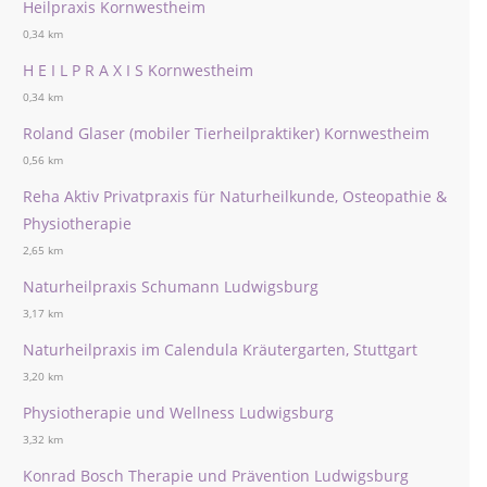
Heilpraxis Kornwestheim
0,34 km
H E I L P R A X I S Kornwestheim
0,34 km
Roland Glaser (mobiler Tierheilpraktiker) Kornwestheim
0,56 km
Reha Aktiv Privatpraxis für Naturheilkunde, Osteopathie &
Physiotherapie
2,65 km
Naturheilpraxis Schumann Ludwigsburg
3,17 km
Naturheilpraxis im Calendula Kräutergarten, Stuttgart
3,20 km
Physiotherapie und Wellness Ludwigsburg
3,32 km
Konrad Bosch Therapie und Prävention Ludwigsburg