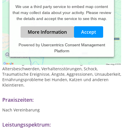
We use a third party service to embed map content
that may collect data about your activity. Please review
the details and accept the service to see this map.
More Information
Accept
Powered by
Usercentrics Consent Management
Platform
Behandlung von chronischen Erkrankungen (z. B. Allergien,
Bewegungsapparat, innere Organe, Krebs), akute
Erkrankungen (z. B. Infektionen, Nachsorge nach Unfällen),
Altersbeschwerden, Verhaltensstörungen, Schock,
Traumatische Ereignisse, Ängste, Aggressionen, Unsauberkeit,
Ernährungsprobleme bei Hunden, Katzen und anderen
Kleintieren.
Praxiszeiten:
Nach Vereinbarung
Leistungsspektrum: