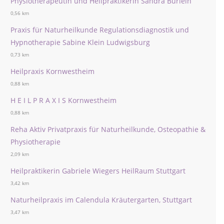
Physiotherapeutin und Heilpraktikerin Sandra Burlein
0,56 km
Praxis für Naturheilkunde Regulationsdiagnostik und
Hypnotherapie Sabine Klein Ludwigsburg
0,73 km
Heilpraxis Kornwestheim
0,88 km
H E I L P R A X I S Kornwestheim
0,88 km
Reha Aktiv Privatpraxis für Naturheilkunde, Osteopathie &
Physiotherapie
2,09 km
Heilpraktikerin Gabriele Wiegers HeilRaum Stuttgart
3,42 km
Naturheilpraxis im Calendula Kräutergarten, Stuttgart
3,47 km