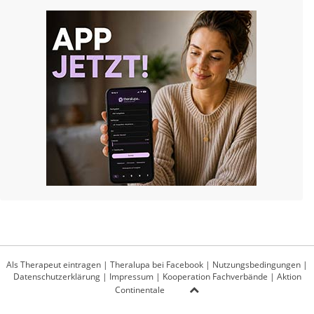
Als Therapeut eintragen
|
Theralupa bei Facebook
|
Nutzungsbedingungen
|
Datenschutzerklärung
|
Impressum
|
Kooperation Fachverbände
|
Aktion
Continentale