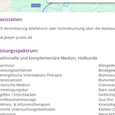
llkommen in meiner Praxis. Ich biete Bioresonanztherapie mit Bio
nesiologie
axiszeiten:
ch Vereinbarung telefonisch oder Onlinebuchung über die Home
w.jbeyer-praxis.de
istungsspektrum:
aditionelle und komplementäre Medizin, Heilkunde
upressur
Allergie
sleitungsverfahren
Bindege
oenergetische Informations-Therapie
Bioreson
ütenessenzen
Blutunte
inesische Medizin
Craniosac
rmreinigungskur
Dorn und
giften / Entschlacken
Farblicht
ßreflexzonenmassage
Gua Sha
ektions- & Infusionstherapien
Kinesiolo
inische Untersuchungsmethoden
Körbler-
xibustion
Neue Hom