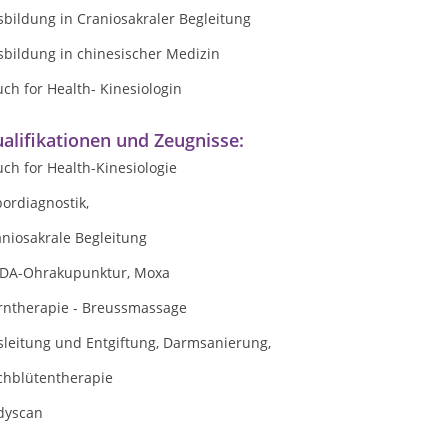
sbildung in Craniosakraler Begleitung
sbildung in chinesischer Medizin
ch for Health- Kinesiologin
alifikationen und Zeugnisse:
ch for Health-Kinesiologie
ordiagnostik,
niosakrale Begleitung
DA-Ohrakupunktur, Moxa
rntherapie - Breussmassage
sleitung und Entgiftung, Darmsanierung,
chblütentherapie
dyscan