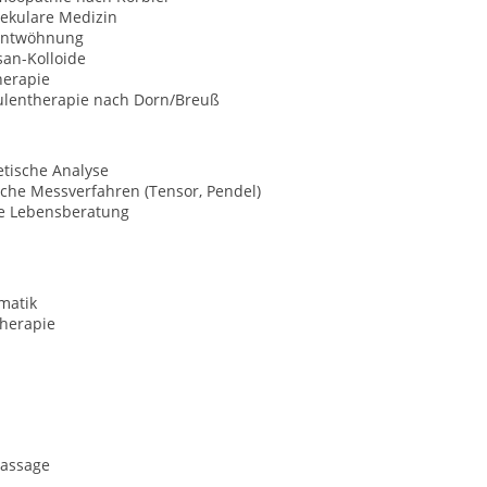
ekulare Medizin
entwöhnung
san-Kolloide
herapie
ulentherapie nach Dorn/Breuß
etische Analyse
che Messverfahren (Tensor, Pendel)
le Lebensberatung
matik
herapie
assage