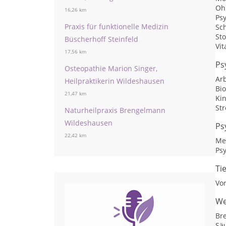
Oh
16,26 km
Ps
Praxis für funktionelle Medizin
Sc
St
Büscherhoff Steinfeld
Vit
17,56 km
Ps
Osteopathie Marion Singer,
Arb
Heilpraktikerin Wildeshausen
Bi
21,47 km
Ki
St
Naturheilpraxis Brengelmann
Wildeshausen
Ps
22,42 km
Me
Ps
Ti
Vo
We
Br
Sä