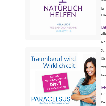
En
En
Be
Al
Na
Sc
Str
Ve
Im
Me
Hei
Bi