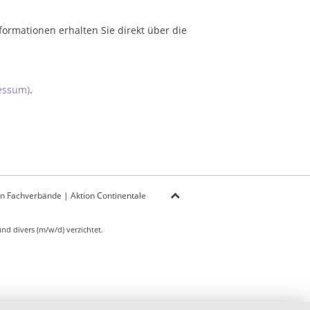
formationen erhalten Sie direkt über die
essum)
.
on Fachverbände
|
Aktion Continentale
d divers (m/w/d) verzichtet.