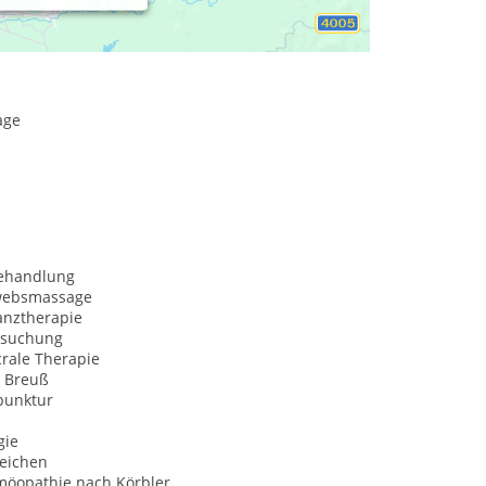
resonanzanalyse (für Mensch und Tier) und
page
behandlung
websmassage
anztherapie
rsuchung
rale Therapie
 Breuß
punktur
gie
Zeichen
öopathie nach Körbler