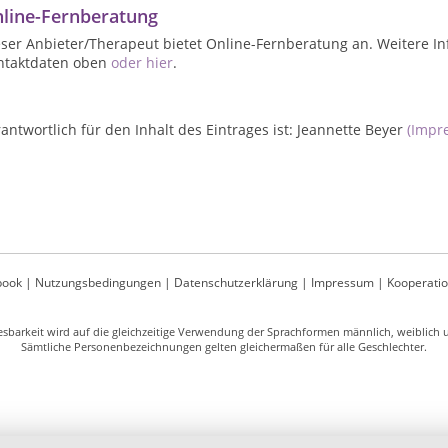
line-Fernberatung
ser Anbieter/Therapeut bietet Online-Fernberatung an. Weitere In
ntaktdaten oben
oder hier
.
antwortlich für den Inhalt des Eintrages ist: Jeannette Beyer
(Impr
book
|
Nutzungsbedingungen
|
Datenschutzerklärung
|
Impressum
|
Kooperati
sbarkeit wird auf die gleichzeitige Verwendung der Sprachformen männlich, weiblich un
Sämtliche Personenbezeichnungen gelten gleichermaßen für alle Geschlechter.