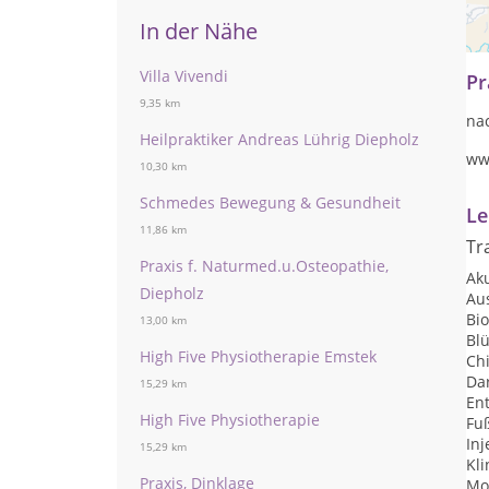
Wi
Ki
In der Nähe
Villa Vivendi
Pr
9,35 km
na
Heilpraktiker Andreas Lührig Diepholz
ww
10,30 km
Schmedes Bewegung & Gesundheit
Le
11,86 km
Tr
Praxis f. Naturmed.u.Osteopathie,
Ak
Diepholz
Au
Bi
13,00 km
Bl
High Five Physiotherapie Emstek
Ch
Da
15,29 km
Ent
High Five Physiotherapie
Fu
Inj
15,29 km
Kl
Praxis, Dinklage
Mo