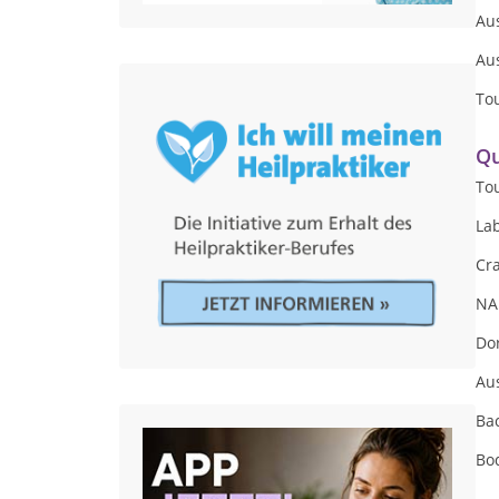
Au
Au
Tou
Qu
Tou
Lab
Cra
NA
Do
Au
Ba
Bo