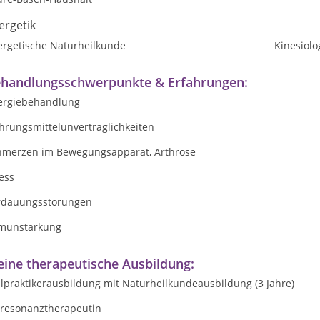
ergetik
ergetische Naturheilkunde
Kinesiolo
handlungsschwerpunkte & Erfahrungen:
lergiebehandlung
hrungsmittelunverträglichkeiten
hmerzen im Bewegungsapparat, Arthrose
ess
rdauungsstörungen
munstärkung
ine therapeutische Ausbildung:
lpraktikerausbildung mit Naturheilkundeausbildung (3 Jahre)
oresonanztherapeutin