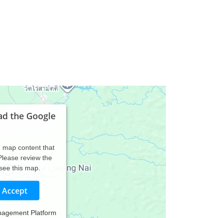
ad the Google
d map content that
 Please review the
 see this map.
Accept
nagement Platform