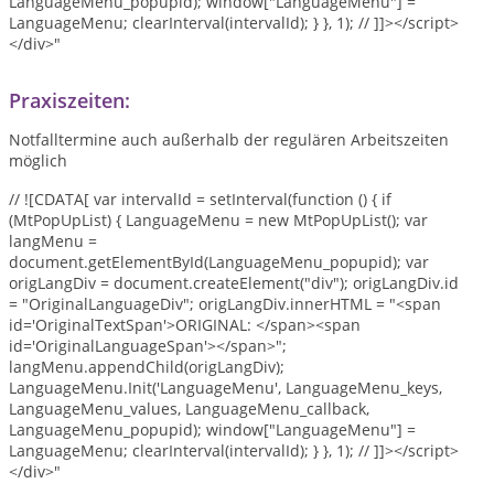
LanguageMenu_popupid); window["LanguageMenu"] =
LanguageMenu; clearInterval(intervalId); } }, 1); // ]]></script>
</div>"
Praxiszeiten:
Notfalltermine auch außerhalb der regulären Arbeitszeiten
möglich
// ![CDATA[ var intervalId = setInterval(function () { if
(MtPopUpList) { LanguageMenu = new MtPopUpList(); var
langMenu =
document.getElementById(LanguageMenu_popupid); var
origLangDiv = document.createElement("div"); origLangDiv.id
= "OriginalLanguageDiv"; origLangDiv.innerHTML = "<span
id='OriginalTextSpan'>ORIGINAL: </span><span
id='OriginalLanguageSpan'></span>";
langMenu.appendChild(origLangDiv);
LanguageMenu.Init('LanguageMenu', LanguageMenu_keys,
LanguageMenu_values, LanguageMenu_callback,
LanguageMenu_popupid); window["LanguageMenu"] =
LanguageMenu; clearInterval(intervalId); } }, 1); // ]]></script>
</div>"