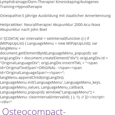
Lymphdrainage/Dorn-Therapie/ Kinesiotaping/Autogenes
Training+Hypnotherapie
Osteopathie:5 Jährige Ausbildung mit staatlicher Annerkennung
Heilpraktiker: Neuraltherapie/ Akupunktur 2000-Acu-Nova
Akupunktur nach John Boel
// ![CDATA[ var intervalId = setInterval(function () { if
(MtPopUpList) { LanguageMenu = new MtPopUpList(); var
langMenu =
document.getElementById(LanguageMenu_popupid); var
origLangDiv = document.createElement("div"); origLangDiv.id =
"OriginalLanguageDiv"; origLangDiv.innerHTML = "<span
id='OriginalTextSpan'>ORIGINAL: </span><span
id='OriginalLanguageSpan'></span>";
langMenu.appendChild(origLangDiv);
LanguageMenu.Init('LanguageMenu', LanguageMenu_keys,
LanguageMenu_values, LanguageMenu_callback,
LanguageMenu_popupid); window["LanguageMenu"] =
LanguageMenu; clearInterval(intervalId); } }, 1); // ]]></script>
</div>"
Osteocompact-