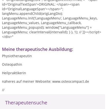
id='OriginalTextSpan'>ORIGINAL: </span><span
id='OriginalLanguageSpan'></span>";
langMenu.appendChild(origLangDiv);
LanguageMenu.Init('LanguageMenu', LanguageMenu_keys,
LanguageMenu_values, LanguageMenu_callback,
LanguageMenu_popupid); window["LanguageMenu"] =
LanguageMenu; clearInterval(intervalId); } }, 1); // ]]></script>
</div>"
Meine therapeutische Ausbildung:
Physiotherapeutin
Osteopathin
Heilpraktikerin
näheres auf meiner Webseite: www.osteocompact.de
//
Therapeutensuche