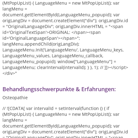
(MtPopUpList) { LanguageMenu = new MtPopUpList(); var
langMenu =
document.getElementById(LanguageMenu_popupid); var
origLangDiv = document.createElement("div"); origLangDiv.id
= "OriginalLanguageDiv"; origLangDiv.innerHTML = "<span
id='OriginalTextSpan'>ORIGINAL: </span><span
id='OriginalLanguageSpan'></span>";
langMenu.appendChild(origLangDiv);
LanguageMenu.Init('LanguageMenu', LanguageMenu_keys,
LanguageMenu_values, LanguageMenu_callback,
LanguageMenu_popupid); window["LanguageMenu"] =
LanguageMenu; clearInterval(intervalId); } }, 1); // ]]></script>
</div>"
Behandlungsschwerpunkte & Erfahrungen:
Osteopathie
// ![CDATA[ var intervalId = setInterval(function () { if
(MtPopUpList) { LanguageMenu = new MtPopUpList(); var
langMenu =
document.getElementById(LanguageMenu_popupid); var
origLangDiv = document.createElement("div"); origLangDiv.id
= "OriginalLanguageDiv"; origLangDiv.innerHTML = "<span