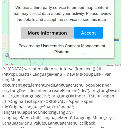
We use a third party service to embed map content
that may collect data about your activity. Please review
the details and accept the service to see this map.
More Information
Accept
Powered by
Usercentrics Consent Management
Platform
Ich bin Heilpraktikerin + Osteopathin + Physiotherapeutin
und biete hauptsächlich Osteopathie an.
// ![CDATA[ var intervalId = setInterval(function () { if
(MtPopUpList) { LanguageMenu = new MtPopUpList(); var
langMenu =
document.getElementById(LanguageMenu_popupid); var
origLangDiv = document.createElement("div"); origLangDiv.id
= "OriginalLanguageDiv"; origLangDiv.innerHTML = "<span
id='OriginalTextSpan'>ORIGINAL: </span><span
id='OriginalLanguageSpan'></span>";
langMenu.appendChild(origLangDiv);
LanguageMenu.Init('LanguageMenu', LanguageMenu_keys,
LanguageMenu_values, LanguageMenu_callback,