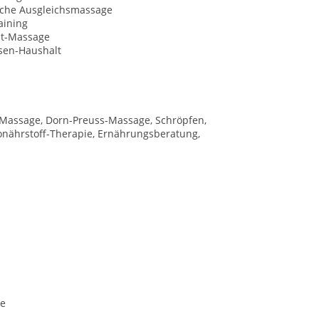
sche Ausgleichsmassage
aining
it-Massage
sen-Haushalt
 Massage, Dorn-Preuss-Massage, Schröpfen,
ronährstoff-Therapie, Ernährungsberatung,
de