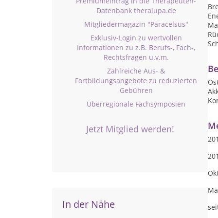
Premiumeintrag in die Therapeuten-
Br
Datenbank theralupa.de
En
Mitgliedermagazin "Paracelsus"
Ma
Rü
Exklusiv-Login zu wertvollen
Sc
Informationen zu z.B. Berufs-, Fach-,
Rechtsfragen u.v.m.
Be
Zahlreiche Aus- &
Fortbildungsangebote zu reduzierten
Os
Gebühren
Akk
Ko
Überregionale Fachsymposien
Me
Jetzt Mitglied werden!
20
20
Okt
Mä
In der Nähe
se