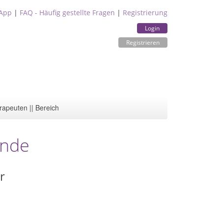
App
|
FAQ - Häufig gestellte Fragen
|
Registrierung
Login
Registrieren
rapeuten || Bereich
unde
r