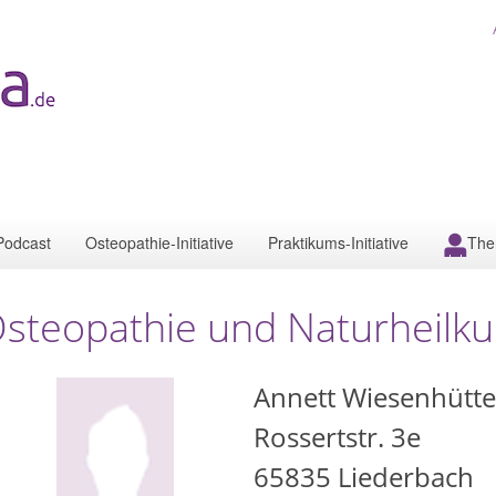
Podcast
Osteopathie-Initiative
Praktikums-Initiative
The
steopathie und Naturheilk
Annett Wiesenhütte
Rossertstr. 3e
65835
Liederbach