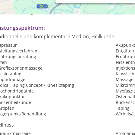
axiszeiten:
ch Vereinbarung
istungsspektrum:
aditionelle und komplementäre Medizin, Heilkunde
upressur
Akupunkt
sleitungsverfahren
Entgiften
nährungsberatung
Ernährun
sten
Faszient
ßreflexzonenmassage
Injektion
nesiotaping
Klassisc
mphdrainage
Massaget
dical Taping Concept / Kinesiotaping
Mikroimm
tochondriopathie
Myofaszia
rakupunktur
Osteopat
lanzenheilkunde
Rückensc
hröpfen
Taping
iggerpunkt-Behandlung
Wirbelsä
llness
upunktmassage
Aromama