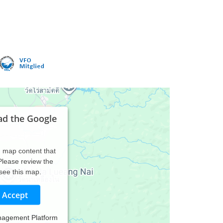
ad the Google
d map content that
 Please review the
 see this map.
Accept
nagement Platform