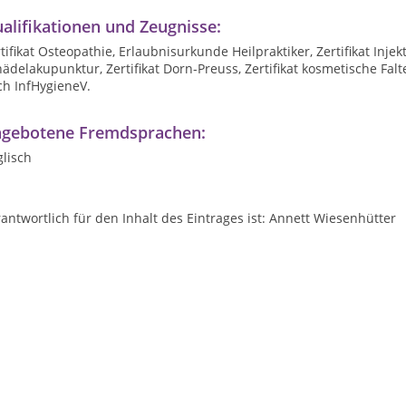
alifikationen und Zeugnisse:
tifikat Osteopathie, Erlaubnisurkunde Heilpraktiker, Zertifikat Injek
ädelakupunktur, Zertifikat Dorn-Preuss, Zertifikat kosmetische Fa
ch InfHygieneV.
gebotene Fremdsprachen:
lisch
antwortlich für den Inhalt des Eintrages ist: Annett Wiesenhütter