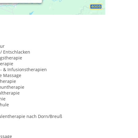
ur
 / Entschlacken
gstherapie
herapie
s- & Infusionstherapien
he Massage
herapie
untherapie
ltherapie
hie
hule
ulentherapie nach Dorn/Breuß
ssage