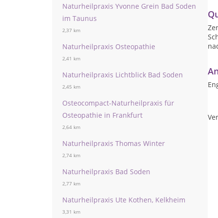
Naturheilpraxis Yvonne Grein Bad Soden
Qu
im Taunus
Zer
2,37 km
Sch
na
Naturheilpraxis Osteopathie
2,41 km
An
Naturheilpraxis Lichtblick Bad Soden
Eng
2,45 km
Osteocompact-Naturheilpraxis für
Osteopathie in Frankfurt
Ver
2,64 km
Naturheilpraxis Thomas Winter
2,74 km
Naturheilpraxis Bad Soden
2,77 km
Naturheilpraxis Ute Kothen, Kelkheim
3,31 km