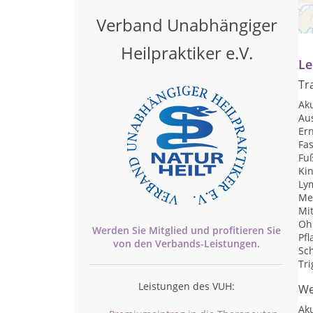
Pr
Verband Unabhängiger
Na
Heilpraktiker e.V.
Le
Tr
Ak
Au
Er
Fa
Fu
Ki
Ly
Me
Mi
Oh
Werden Sie Mitglied und profitieren Sie
Pf
von den
Verbands-
Leistungen.
Sc
Tr
Leistungen des VUH:
We
Ak