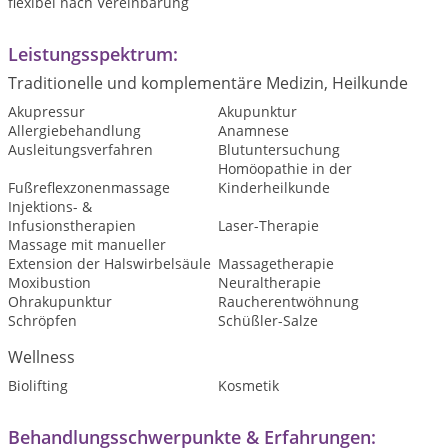
flexibel nach Vereinbarung
Leistungsspektrum:
Traditionelle und komplementäre Medizin, Heilkunde
Akupressur
Akupunktur
Allergiebehandlung
Anamnese
Ausleitungsverfahren
Blutuntersuchung
Homöopathie in der
Fußreflexzonenmassage
Kinderheilkunde
Injektions- &
Infusionstherapien
Laser-Therapie
Massage mit manueller
Extension der Halswirbelsäule
Massagetherapie
Moxibustion
Neuraltherapie
Ohrakupunktur
Raucherentwöhnung
Schröpfen
Schüßler-Salze
Wellness
Biolifting
Kosmetik
Behandlungsschwerpunkte & Erfahrungen: