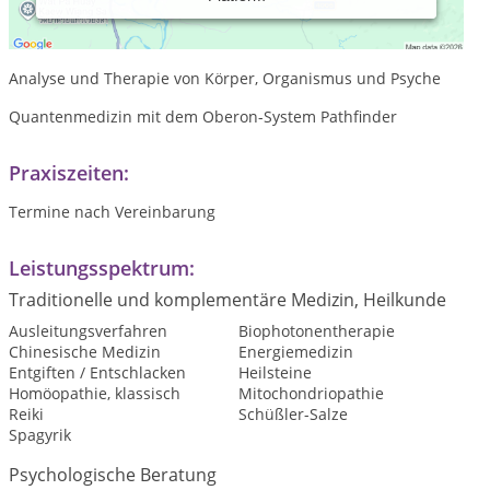
siehe Homepage
www.falknaturheilpraxis.npage.de
NLS Oberon Praxis Stuttgart
Analyse und Therapie von Körper, Organismus und Psyche
Quantenmedizin mit dem Oberon-System Pathfinder
Praxiszeiten:
Termine nach Vereinbarung
Leistungsspektrum:
Traditionelle und komplementäre Medizin, Heilkunde
Ausleitungsverfahren
Biophotonentherapie
Chinesische Medizin
Energiemedizin
Entgiften / Entschlacken
Heilsteine
Homöopathie, klassisch
Mitochondriopathie
Reiki
Schüßler-Salze
Spagyrik
Psychologische Beratung