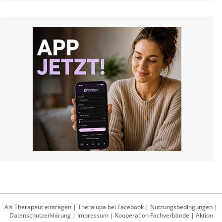
Als Therapeut eintragen
|
Theralupa bei Facebook
|
Nutzungsbedingungen
|
Datenschutzerklärung
|
Impressum
|
Kooperation Fachverbände
|
Aktion