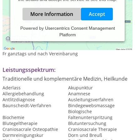
More Information
Accept
Powered by
Usercentrics Consent Management
Platform
Praxiszeiten:
Mo 8.oo - 12.00; Die 14.oo - 19.oo; Mi 8.oo - 12.oo
Fr ganztags und nach Vereinbarung
Leistungsspektrum:
Traditionelle und komplementäre Medizin, Heilkunde
Aderlass
Akupunktur
Allergiebehandlung
Anamnese
Antlitzdiagnose
Ausleitungsverfahren
Baunscheidt-Verfahren
Bindegewebsmassage
Biologische
Biochemie
Faltenunterspritzung
Blutegeltherapie
Blutuntersuchung
Craniosacrale Osteopathie
Craniosacrale Therapie
Darmreinigungskur
Dorn und Breuß