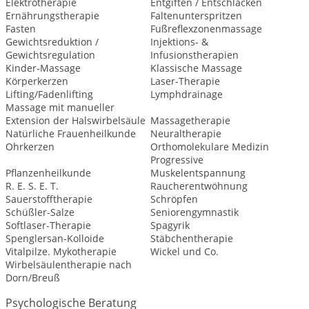
Elektrotherapie
Entgiften / Entschlacken
Ernährungstherapie
Faltenunterspritzen
Fasten
Fußreflexzonenmassage
Gewichtsreduktion /
Injektions- &
Gewichtsregulation
Infusionstherapien
Kinder-Massage
Klassische Massage
Körperkerzen
Laser-Therapie
Lifting/Fadenlifting
Lymphdrainage
Massage mit manueller
Extension der Halswirbelsäule
Massagetherapie
Natürliche Frauenheilkunde
Neuraltherapie
Ohrkerzen
Orthomolekulare Medizin
Progressive
Pflanzenheilkunde
Muskelentspannung
R. E. S. E. T.
Raucherentwöhnung
Sauerstofftherapie
Schröpfen
Schüßler-Salze
Seniorengymnastik
Softlaser-Therapie
Spagyrik
Spenglersan-Kolloide
Stäbchentherapie
Vitalpilze. Mykotherapie
Wickel und Co.
Wirbelsäulentherapie nach
Dorn/Breuß
Psychologische Beratung