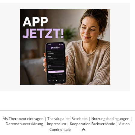
Als Therapeut eintragen
|
Theralupa bei Facebook
|
Nutzungsbedingungen
|
Datenschutzerklärung
|
Impressum
|
Kooperation Fachverbände
|
Aktion
Continentale