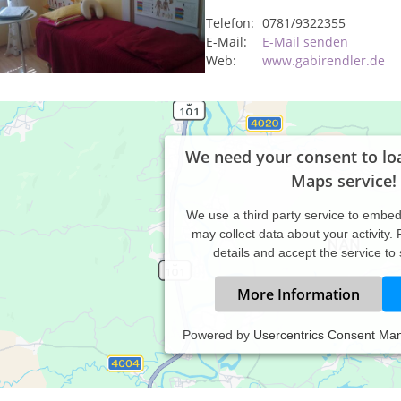
Telefon:
0781/9322355
E-Mail:
E-Mail senden
Web:
www.gabirendler.de
We need your consent to lo
Maps service!
We use a third party service to embe
may collect data about your activity.
details and accept the service to
More Information
Powered by
Usercentrics Consent Ma
axiszeiten:
ch Vereinbarung