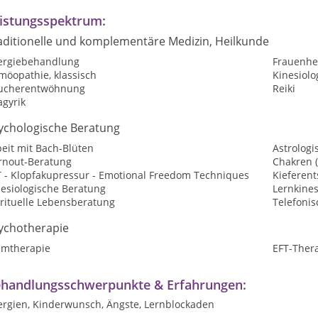
istungsspektrum:
aditionelle und komplementäre Medizin, Heilkunde
lergiebehandlung
Frauenhe
möopathie, klassisch
Kinesiolo
ucherentwöhnung
Reiki
agyrik
ychologische Beratung
eit mit Bach-Blüten
Astrologi
rnout-Beratung
Chakren 
T - Klopfakupressur - Emotional Freedom Techniques
Kieferen
nesiologische Beratung
Lernkines
irituelle Lebensberatung
Telefoni
ychotherapie
emtherapie
EFT-Ther
handlungsschwerpunkte & Erfahrungen:
lergien, Kinderwunsch, Ängste, Lernblockaden