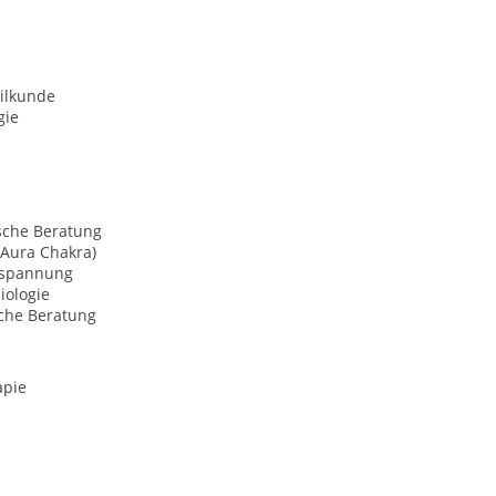
ilkunde
gie
sche Beratung
(Aura Chakra)
tspannung
iologie
sche Beratung
apie