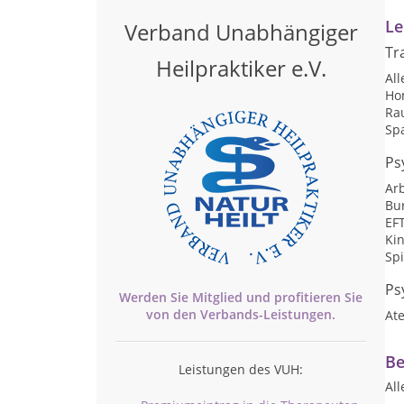
Le
Verband Unabhängiger
Tr
Heilpraktiker e.V.
Al
Ho
Ra
Sp
Ps
Arb
Bu
EF
Ki
Sp
Ps
Werden Sie Mitglied und profitieren Sie
von den
Verbands-
Leistungen.
At
Be
Leistungen des VUH:
Al