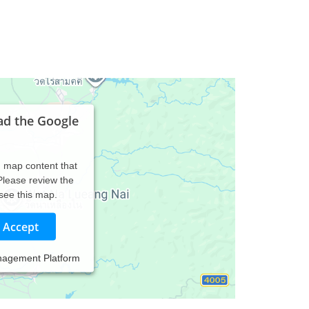
ad the Google
d map content that
 Please review the
 see this map.
Accept
nagement Platform