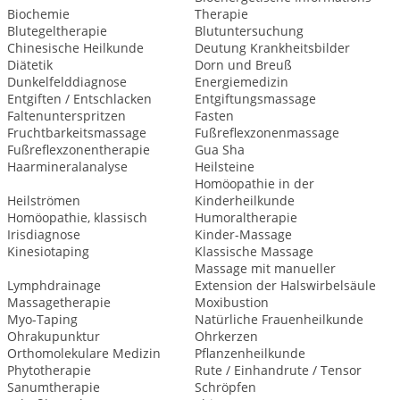
Biochemie
Therapie
Blutegeltherapie
Blutuntersuchung
Chinesische Heilkunde
Deutung Krankheitsbilder
Diätetik
Dorn und Breuß
Dunkelfelddiagnose
Energiemedizin
Entgiften / Entschlacken
Entgiftungsmassage
Faltenunterspritzen
Fasten
Fruchtbarkeitsmassage
Fußreflexzonenmassage
Fußreflexzonentherapie
Gua Sha
Haarmineralanalyse
Heilsteine
Homöopathie in der
Heilströmen
Kinderheilkunde
Homöopathie, klassisch
Humoraltherapie
Irisdiagnose
Kinder-Massage
Kinesiotaping
Klassische Massage
Massage mit manueller
Lymphdrainage
Extension der Halswirbelsäule
Massagetherapie
Moxibustion
Myo-Taping
Natürliche Frauenheilkunde
Ohrakupunktur
Ohrkerzen
Orthomolekulare Medizin
Pflanzenheilkunde
Phytotherapie
Rute / Einhandrute / Tensor
Sanumtherapie
Schröpfen