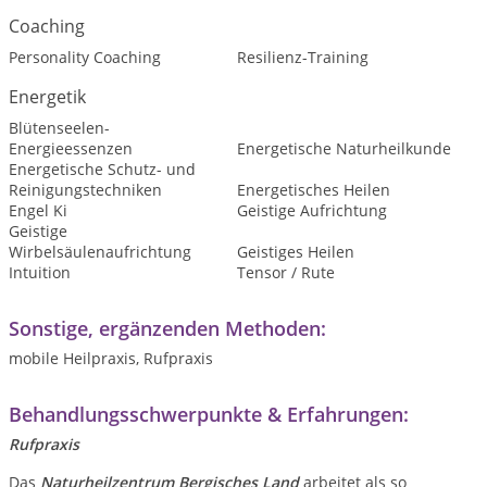
Coaching
Personality Coaching
Resilienz-Training
Energetik
Blütenseelen-
Energieessenzen
Energetische Naturheilkunde
Energetische Schutz- und
Reinigungstechniken
Energetisches Heilen
Engel Ki
Geistige Aufrichtung
Geistige
Wirbelsäulenaufrichtung
Geistiges Heilen
Intuition
Tensor / Rute
Sonstige, ergänzenden Methoden:
mobile Heilpraxis, Rufpraxis
Behandlungsschwerpunkte & Erfahrungen:
Rufpraxis
Das
Naturheilzentrum Bergisches Land
arbeitet als so