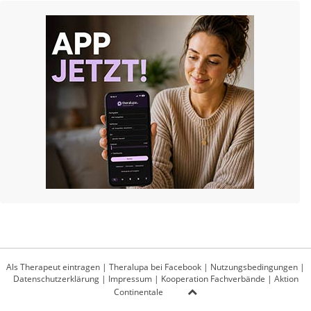
Als Therapeut eintragen
|
Theralupa bei Facebook
|
Nutzungsbedingungen
|
Datenschutzerklärung
|
Impressum
|
Kooperation Fachverbände
|
Aktion
Continentale