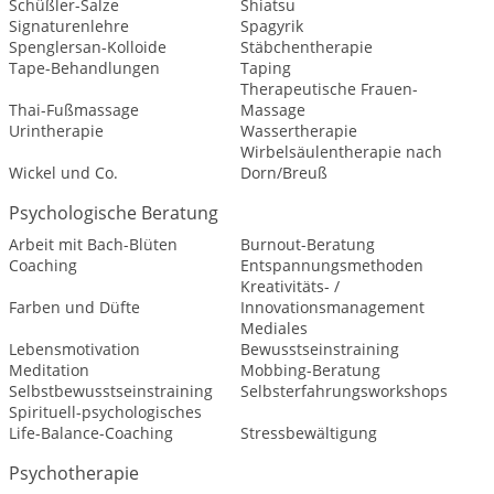
Schüßler-Salze
Shiatsu
Signaturenlehre
Spagyrik
Spenglersan-Kolloide
Stäbchentherapie
Tape-Behandlungen
Taping
Therapeutische Frauen-
Thai-Fußmassage
Massage
Urintherapie
Wassertherapie
Wirbelsäulentherapie nach
Wickel und Co.
Dorn/Breuß
Psychologische Beratung
Arbeit mit Bach-Blüten
Burnout-Beratung
Coaching
Entspannungsmethoden
Kreativitäts- /
Farben und Düfte
Innovationsmanagement
Mediales
Lebensmotivation
Bewusstseinstraining
Meditation
Mobbing-Beratung
Selbstbewusstseinstraining
Selbsterfahrungsworkshops
Spirituell-psychologisches
Life-Balance-Coaching
Stressbewältigung
Psychotherapie