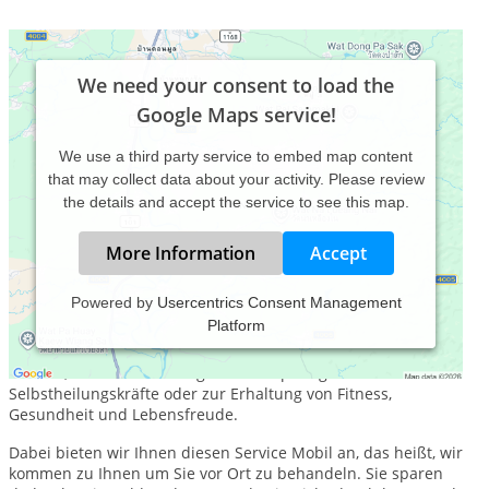
We need your consent to load the
Google Maps service!
We use a third party service to embed map content
that may collect data about your activity. Please review
the details and accept the service to see this map.
More Information
Accept
Powered by
Usercentrics Consent Management
Platform
Das
Naturheilzentrum Bergisches Land
bietet Ihnen ein
breites Angebot aus der klassischen Naturheilkunde – zum
sanften, natürlichen Anregen der körpereigenen
Selbstheilungskräfte oder zur Erhaltung von Fitness,
Gesundheit und Lebensfreude.
Dabei bieten wir Ihnen diesen Service Mobil an, das heißt, wir
kommen zu Ihnen um Sie vor Ort zu behandeln. Sie sparen