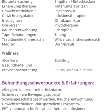
Blutuntersuchung
Entgiften / Entschlacken
Ernährungstherapie
Faltenunterspritzen
Gewichtsreduktion /
Injektions- &
Gewichtsregulation
Infusionstherapien
Irisdiagnose
Ohrakupunktur
Ohrkerzen
Phytotherapie
Raucherentwöhnung
Schröpfen
Tape-Behandlungen
Taping
Traditionelle Chinesische
Wirbelsäulentherapie nach
Medizin
Dorn/Breuß
Wellness
Aloe Vera
Biolifting
Gesundheits- und
Präventionsberatung
Säure-Basen-Haushalt
Behandlungsschwerpunkte & Erfahrungen:
Allergien, Neurodermitis, Reizdarm,
Schmerzen am Bewegungsapparat,
Schwangerschaftsbeschwerden, Raucherentwöhnung,
Gewichtsreduktion -mit speziellem Programm-
PPT -pneumatische Pulsationstherapie, Infusionen.