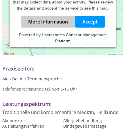
that may collect data about your activity. Please review
the details and accept the service to see this map.
More Information
Accept
Powered by
Usercentrics Consent Management
Platform
Seid 1977 examinierte Krankenschwester
seid 1999 diplomierte Heilpraktikerin
seid 2000 in eigener Praxis
Praxiszeiten:
Mo - Do: mit Terminabsprache
Telefonsprechstunde tgl. von 8-16 Uhr
Leistungsspektrum:
Traditionelle und komplementäre Medizin, Heilkunde
Akupunktur
Allergiebehandlung
Ausleitungsverfahren
Bindegewebsmassage