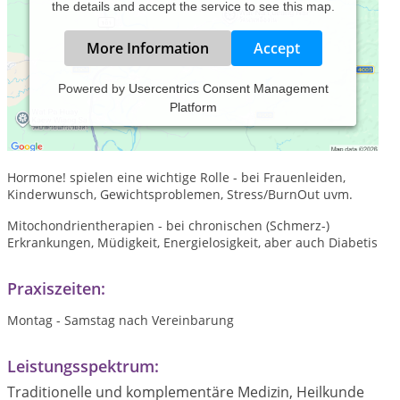
the details and accept the service to see this map.
More Information
Accept
Powered by
Usercentrics Consent Management
Platform
Ganzheitliche naturheilkundliche Behandlung bei
körperlichen und seelischen Beschwerden, individuelle
Ursachensuche.
Hormone! spielen eine wichtige Rolle - bei Frauenleiden,
Kinderwunsch, Gewichtsproblemen, Stress/BurnOut uvm.
Mitochondrientherapien - bei chronischen (Schmerz-)
Erkrankungen, Müdigkeit, Energielosigkeit, aber auch Diabetis
Praxiszeiten:
Montag - Samstag nach Vereinbarung
Leistungsspektrum:
Traditionelle und komplementäre Medizin, Heilkunde