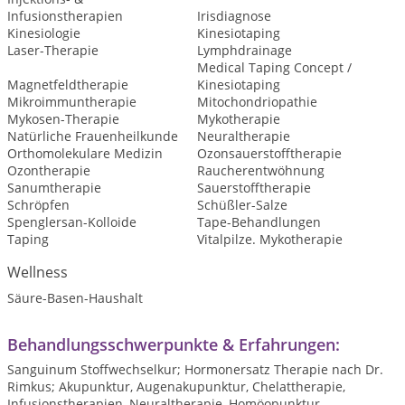
Infusionstherapien
Irisdiagnose
Kinesiologie
Kinesiotaping
Laser-Therapie
Lymphdrainage
Medical Taping Concept /
Magnetfeldtherapie
Kinesiotaping
Mikroimmuntherapie
Mitochondriopathie
Mykosen-Therapie
Mykotherapie
Natürliche Frauenheilkunde
Neuraltherapie
Orthomolekulare Medizin
Ozonsauerstofftherapie
Ozontherapie
Raucherentwöhnung
Sanumtherapie
Sauerstofftherapie
Schröpfen
Schüßler-Salze
Spenglersan-Kolloide
Tape-Behandlungen
Taping
Vitalpilze. Mykotherapie
Wellness
Säure-Basen-Haushalt
Behandlungsschwerpunkte & Erfahrungen:
Sanguinum Stoffwechselkur; Hormonersatz Therapie nach Dr.
Rimkus; Akupunktur, Augenakupunktur, Chelattherapie,
Infusionstherapien, Neuraltherapie, Homöopunktur,