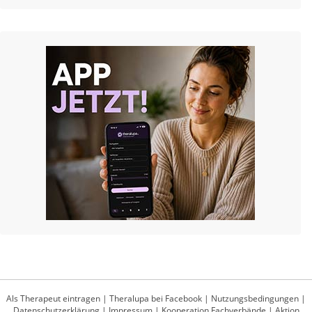
Als Therapeut eintragen
|
Theralupa bei Facebook
|
Nutzungsbedingungen
|
Datenschutzerklärung
|
Impressum
|
Kooperation Fachverbände
|
Aktion