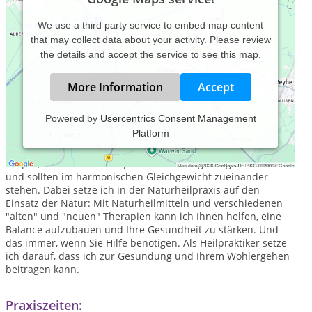
We use a third party service to embed map content
that may collect data about your activity. Please review
the details and accept the service to see this map.
More Information
Accept
Powered by
Usercentrics Consent Management
Platform
Wer sich richtig wohl und gesund fühlen möchte, muss
darauf achten, dass er sich ganzheitlich im Reinen hält.
Körper, Seele und Geist spielen alle eine gleichgroße Rolle
und sollten im harmonischen Gleichgewicht zueinander
stehen. Dabei setze ich in der Naturheilpraxis auf den
Einsatz der Natur: Mit Naturheilmitteln und verschiedenen
"alten" und "neuen" Therapien kann ich Ihnen helfen, eine
Balance aufzubauen und Ihre Gesundheit zu stärken. Und
das immer, wenn Sie Hilfe benötigen. Als Heilpraktiker setze
ich darauf, dass ich zur Gesundung und Ihrem Wohlergehen
beitragen kann.
Praxiszeiten: