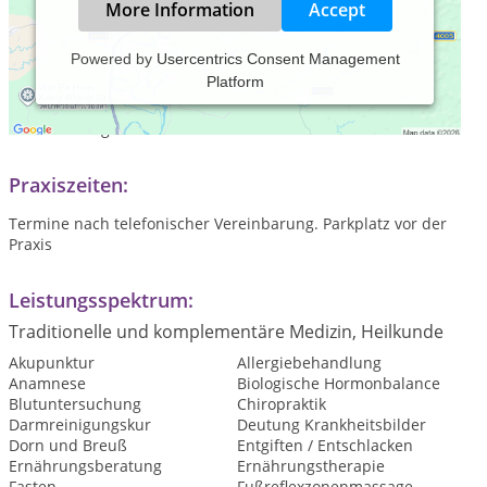
More Information
Accept
Powered by
Usercentrics Consent Management
Platform
Ich bin seit 2008 als Heilpraktikerin in eigener Praxis tätig.
Mein Spektrum ist sehr vielseitig und individuell auf den
Patienten abgestimmt.
Praxiszeiten:
Termine nach telefonischer Vereinbarung. Parkplatz vor der
Praxis
Leistungsspektrum:
Traditionelle und komplementäre Medizin, Heilkunde
Akupunktur
Allergiebehandlung
Anamnese
Biologische Hormonbalance
Blutuntersuchung
Chiropraktik
Darmreinigungskur
Deutung Krankheitsbilder
Dorn und Breuß
Entgiften / Entschlacken
Ernährungsberatung
Ernährungstherapie
Fasten
Fußreflexzonenmassage