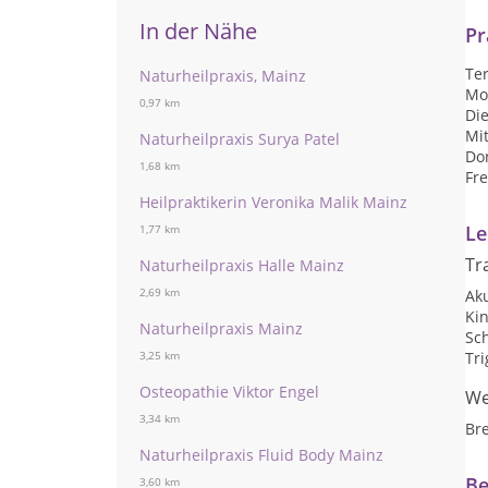
In der Nähe
Pr
Te
Naturheilpraxis, Mainz
Mo
0,97 km
Die
Mi
Naturheilpraxis Surya Patel
Do
1,68 km
Fre
Heilpraktikerin Veronika Malik Mainz
Le
1,77 km
Tr
Naturheilpraxis Halle Mainz
2,69 km
Ak
Ki
Naturheilpraxis Mainz
Sc
Tr
3,25 km
Osteopathie Viktor Engel
We
3,34 km
Br
Naturheilpraxis Fluid Body Mainz
Be
3,60 km