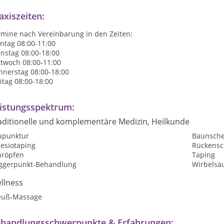
axiszeiten:
rmine nach Vereinbarung in den Zeiten:
ntag 08:00-11:00
nstag 08:00-18:00
ttwoch 08:00-11:00
nnerstag 08:00-18:00
itag 08:00-18:00
istungsspektrum:
aditionelle und komplementäre Medizin, Heilkunde
upunktur
Baunsche
nesiotaping
Rückensc
hröpfen
Taping
iggerpunkt-Behandlung
Wirbelsä
llness
euß-Massage
handlungsschwerpunkte & Erfahrungen: