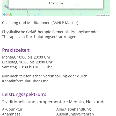
Platform
Akupunktur (3 Jahre Ausbildung AG TCM)
Massagen (Fußreflexzonen-, Shiatsu-, Kopf-, Rückenmassage)
Coaching und Meditationen (DVNLP Master)
Physikalische Gefäßtherapie Bemer als Prophylaxe oder
Therapie von Durchblutungserkrankungen
Praxiszeiten:
Montag, 10:00 bis 20:00 Uhr
Dienstag, 10:00 bis 20:00 Uhr
Samstag, 10:30 bis 16:30 Uhr
Nur nach telefonischer Vereinbarung oder durch
Kontaktformular über Email.
Leistungsspektrum:
Traditionelle und komplementäre Medizin, Heilkunde
Akupunktur
Allergiebehandlung
Anamnese
Ausleitungsverfahren