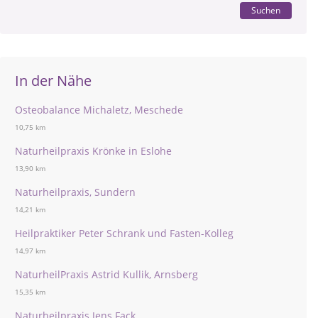
Suchen
In der Nähe
Osteobalance Michaletz, Meschede
10,75 km
Naturheilpraxis Krönke in Eslohe
13,90 km
Naturheilpraxis, Sundern
14,21 km
Heilpraktiker Peter Schrank und Fasten-Kolleg
14,97 km
NaturheilPraxis Astrid Kullik, Arnsberg
15,35 km
Naturheilpraxis Jens Fack