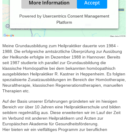
More Information
Accept
Powered by
Usercentrics Consent Management
Platform
Unsere Naturheilpraxis besteht seit 1989, zunächst in Brilon, seit
2003 auch in Meschede-Freienohl und seit 2011 ausschließlich
in Meschede-Freienohl.
Meine Grundausbildung zum Heilpraktiker dauerte von 1984 -
1988. Die erfolgreiche amtsärztliche Überprüfung zur Ausübung
der Heilkunde erfolgte im Dezember 1988 in Hannover. Bereits
seit 1987 studierte ich parallel zur Grundausbildung die
klassische Homöopathie bei dem bekannten homöopathisch
ausgebildeten Heilpraktiker R. Kastner in Heppenheim. Es folgten
spezialisierte Zusatzausbildungen im Bereich der Homöotherapie,
Neuraltherapie, klassischen Regenerationstherapien, manuellen
Therapien etc.
Auf der Basis unserer Erfahrungen gründeten wir im hiesigen
Bereich vor über 10 Jahren eine Heilpraktikerschule und bilden
seitdem regelmäßig aus. Diese erweiterten wir im Lauf der Zeit
im Verbund mit anderen Heilpraktikern und Ärzten zur
Europäischen Akademie für Gesundheitsförderung.
Hier bieten wir ein vielfältiges Programm zur beruflichen