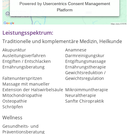
Powered by
Usercentrics Consent Management
Platform
Naturheilpraxis für Schmerztherapie, Osteopathie,
orthomolekulare Medizin und ästhetische Behandlungen
Leistungsspektrum:
Traditionelle und komplementäre Medizin, Heilkunde
Akupunktur
Anamnese
Ausleitungsverfahren
Darmreinigungskur
Entgiften / Entschlacken
Entgiftungsmassage
Ernährungsberatung
Ernährungstherapie
Gewichtsreduktion /
Faltenunterspritzen
Gewichtsregulation
Massage mit manueller
Extension der Halswirbelsäule
Mikroimmuntherapie
Mitochondriopathie
Neuraltherapie
Osteopathie
Sanfte Chiropraktik
Schröpfen
Wellness
Gesundheits- und
Präventionsberatung