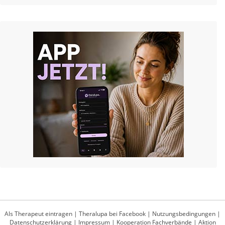
Als Therapeut eintragen
|
Theralupa bei Facebook
|
Nutzungsbedingungen
|
Datenschutzerklärung
|
Impressum
|
Kooperation Fachverbände
|
Aktion