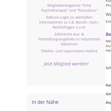
Kur
Mitgliedermagazine "Freie
Ph
Psychotherapie" und "Paracelsus"
We
Exklusiv-Login zu wertvollen
En
Informationen zu z.B. Berufs-, Fach-,
Rechtsfragen u.v.m.
Be
Zahlreiche Aus- &
Fortbildungsangebote zu reduzierten
Mei
Gebühren
Au
Hei
Telefon- und Supervisions-Hotline
Jetzt Mitglied werden!
Sc
z.
Ra
Ge
In der Nähe
Än