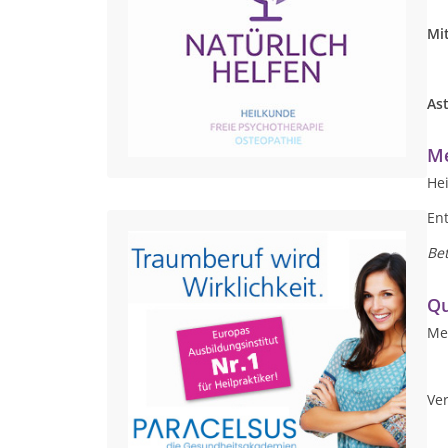
Mi
Ast
Me
Hei
En
Bet
Qu
Me
Ver