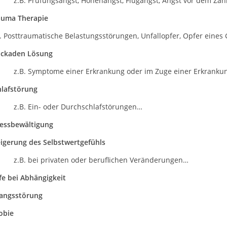
B. Prüfungsangst, Höhenangst, Flugangst, Angst vor dem Zah
auma Therapie
B. Posttraumatische Belastungsstörungen, Unfallopfer, Opfer eine
ockaden Lösung
B. Symptome einer Erkrankung oder im Zuge einer Erkranku
hlafstörung
B. Ein- oder Durchschlafstörungen…
ressbewältigung
eigerung des Selbstwertgefühls
B. bei privaten oder beruflichen Veränderungen…
fe bei Abhängigkeit
angsstörung
obie