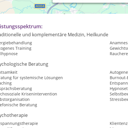
axiszeiten:
r nach telefonischer Vereinbarung
istungsspektrum:
aditionelle und komplementäre Medizin, Heilkunde
lergiebehandlung
Anamnes
togenes Training
Gewichtsr
ilhypnose
Raucher
ychologische Beratung
htsamkeit
Autogene
ratung für systemische Lösungen
Burnout-
aching
Entspan
sprächsberatung
Hypnoset
chosoziale Krisenintervention
Selbstbew
bstorganisation
Stressbe
lefonische Beratung
ychotherapie
tspannungstherapie
Klientenz