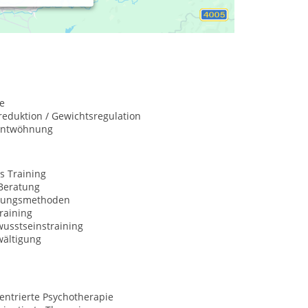
e
eduktion / Gewichtsregulation
entwöhnung
s Training
Beratung
nungsmethoden
raining
usstseinstraining
wältigung
entrierte Psychotherapie