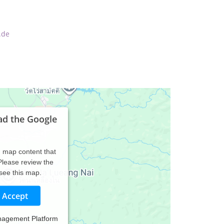
.de
ad the Google
d map content that
 Please review the
 see this map.
Accept
nagement Platform