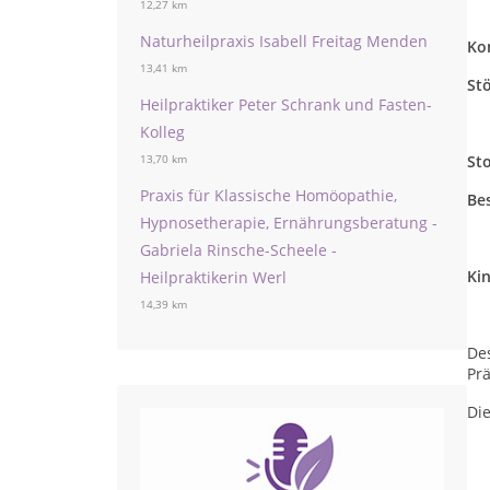
12,27 km
z.
Naturheilpraxis Isabell Freitag Menden
Ko
13,41 km
St
Heilpraktiker Peter Schrank und Fasten-
z.
Kolleg
St
13,70 km
Praxis für Klassische Homöopathie,
Be
Hypnosetherapie, Ernährungsberatung -
z.
Gabriela Rinsche-Scheele -
Ki
Heilpraktikerin Werl
14,39 km
De
Prä
Di