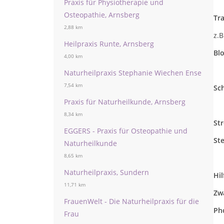
z.
Praxis für Physiotherapie und
Osteopathie, Arnsberg
Tr
2,88 km
z.
Heilpraxis Runte, Arnsberg
Bl
4,00 km
z.
Naturheilpraxis Stephanie Wiechen Ense
7,54 km
Sc
Praxis für Naturheilkunde, Arnsberg
z.
8,34 km
St
EGGERS - Praxis für Osteopathie und
St
Naturheilkunde
8,65 km
z.
Naturheilpraxis, Sundern
Hil
11,71 km
Zw
FrauenWelt - Die Naturheilpraxis für die
Ph
Frau