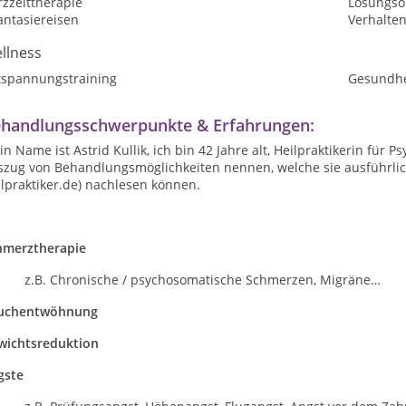
zzeittherapie
Lösungsor
antasiereisen
Verhalte
llness
tspannungstraining
Gesundhe
handlungsschwerpunkte & Erfahrungen:
n Name ist Astrid Kullik, ich bin 42 Jahre alt, Heilpraktikerin für
szug von Behandlungsmöglichkeiten nennen, welche sie ausführli
lpraktiker.de) nachlesen können.
hmerztherapie
B. Chronische / psychosomatische Schmerzen, Migräne…
uchentwöhnung
wichtsreduktion
gste