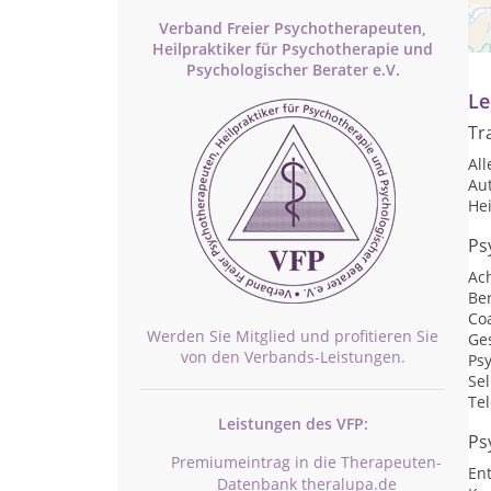
Pr
Verband Freier Psychotherapeuten,
Nu
Heilpraktiker für Psychotherapie und
Psychologischer Berater e.V.
Le
Tr
Al
Au
He
Ps
Ac
Be
Co
Werden Sie Mitglied und profitieren Sie
Ge
von den Verbands-Leistungen.
Psy
Sel
Te
Leistungen des VFP:
Ps
Premiumeintrag in die Therapeuten-
En
Datenbank theralupa.de