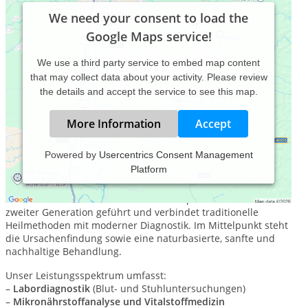
We need your consent to load the
Google Maps service!
We use a third party service to embed map content
that may collect data about your activity. Please review
the details and accept the service to see this map.
More Information
Accept
Powered by
Usercentrics Consent Management
Platform
Die Naturheilpraxis Schönfeld in Weberin, unweit von
Schwerin und Sternberg, steht seit 1995 für ganzheitliche
Naturheilkunde und individuelle Therapie. Die Praxis wird in
zweiter Generation geführt und verbindet traditionelle
Heilmethoden mit moderner Diagnostik. Im Mittelpunkt steht
die Ursachenfindung sowie eine naturbasierte, sanfte und
nachhaltige Behandlung.
Unser Leistungsspektrum umfasst:
–
Labordiagnostik
(Blut- und Stuhluntersuchungen)
–
Mikronährstoffanalyse und Vitalstoffmedizin