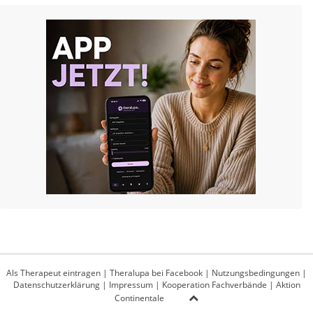
Als Therapeut eintragen
|
Theralupa bei Facebook
|
Nutzungsbedingungen
|
Datenschutzerklärung
|
Impressum
|
Kooperation Fachverbände
|
Aktion
Continentale