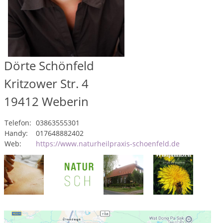
Dörte Schönfeld
Kritzower Str. 4
19412
Weberin
Telefon:
03863555301
Handy:
017648882402
Web:
https://www.naturheilpraxis-schoenfeld.de