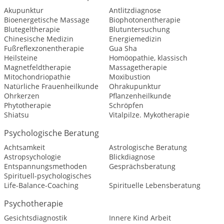
Akupunktur
Antlitzdiagnose
Bioenergetische Massage
Biophotonentherapie
Blutegeltherapie
Blutuntersuchung
Chinesische Medizin
Energiemedizin
Fußreflexzonentherapie
Gua Sha
Heilsteine
Homöopathie, klassisch
Magnetfeldtherapie
Massagetherapie
Mitochondriopathie
Moxibustion
Natürliche Frauenheilkunde
Ohrakupunktur
Ohrkerzen
Pflanzenheilkunde
Phytotherapie
Schröpfen
Shiatsu
Vitalpilze. Mykotherapie
Psychologische Beratung
Achtsamkeit
Astrologische Beratung
Astropsychologie
Blickdiagnose
Entspannungsmethoden
Gesprächsberatung
Spirituell-psychologisches
Life-Balance-Coaching
Spirituelle Lebensberatung
Psychotherapie
Gesichtsdiagnostik
Innere Kind Arbeit