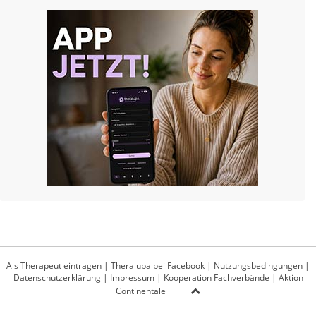
Als Therapeut eintragen
|
Theralupa bei Facebook
|
Nutzungsbedingungen
|
Datenschutzerklärung
|
Impressum
|
Kooperation Fachverbände
|
Aktion
Continentale