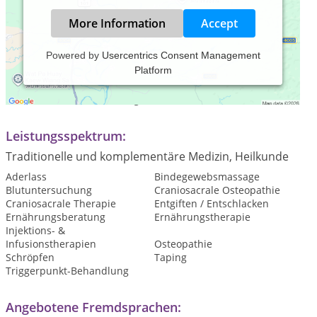
More Information
Accept
Powered by
Usercentrics Consent Management
Platform
Praxiszeiten:
Termine nach Vereinbarung
Leistungsspektrum:
Traditionelle und komplementäre Medizin, Heilkunde
Aderlass
Bindegewebsmassage
Blutuntersuchung
Craniosacrale Osteopathie
Craniosacrale Therapie
Entgiften / Entschlacken
Ernährungsberatung
Ernährungstherapie
Injektions- &
Infusionstherapien
Osteopathie
Schröpfen
Taping
Triggerpunkt-Behandlung
Angebotene Fremdsprachen: