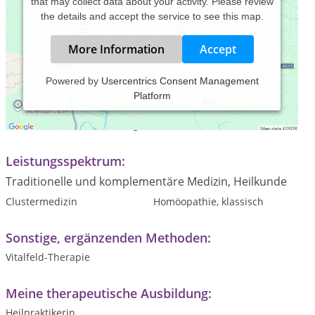
that may collect data about your activity. Please review
the details and accept the service to see this map.
More Information
Accept
Powered by
Usercentrics Consent Management
Platform
Praxiszeiten:
Termine nach Vereinbarung
Leistungsspektrum:
Traditionelle und komplementäre Medizin, Heilkunde
Clustermedizin
Homöopathie, klassisch
Sonstige, ergänzenden Methoden:
Vitalfeld-Therapie
Meine therapeutische Ausbildung:
Heilpraktikerin