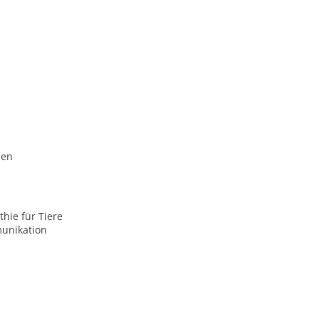
men
hie für Tiere
unikation