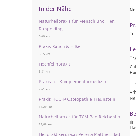
In der Nähe
Ne
Naturheilpraxis für Mensch und Tier,
Pr
Ruhpolding
Te
0,00 km
Praxis Rauch & Hilker
Le
6,15 km
Tr
Hochfellnpraxis
Ch
6,81 km
Ho
Praxis für Komplementärmedizin
Ti
7,61 km
Arb
Nat
Praxis HOCH² Osteopathie Traunstein
11,30 km
Be
Naturheilpraxis für TCM Bad Reichenhall
Jin
17,68 km
kl
Heilpraktikerpraxis Verena Plattner, Bad