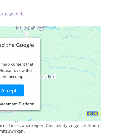
rbrueggen.de
ad the Google
d map content that
 Please review the
 see this map.
Accept
nagement Platform
ewesens liegt mir am Herzen.
 Meine Aufgabe sehe ich darin, mit homöopathischen
Ihres Tieres anzuregen. Gleichzeitg zeige ich Ihnen
 mitzuwirken.