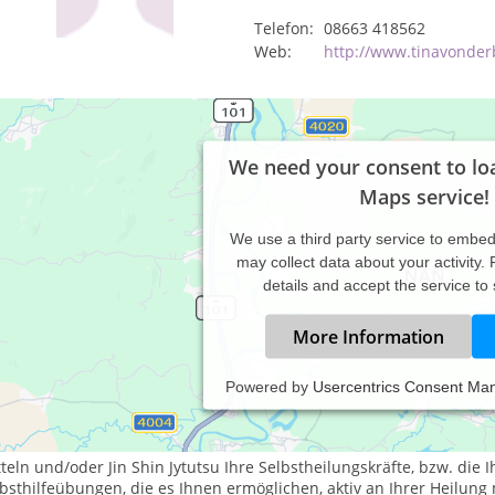
Telefon:
08663 418562
Web:
http://www.tinavonde
We need your consent to lo
Maps service!
We use a third party service to embe
may collect data about your activity.
details and accept the service to
More Information
Powered by
Usercentrics Consent Ma
turheilpraxis für Mensch und Tier, denn das Wohl eines jeden Leb
 sehe mich nicht als Heilerin. Nur Sie selbst können sich heilen!
teln und/oder Jin Shin Jytutsu Ihre Selbstheilungskräfte, bzw. die 
bsthilfeübungen, die es Ihnen ermöglichen, aktiv an Ihrer Heilung