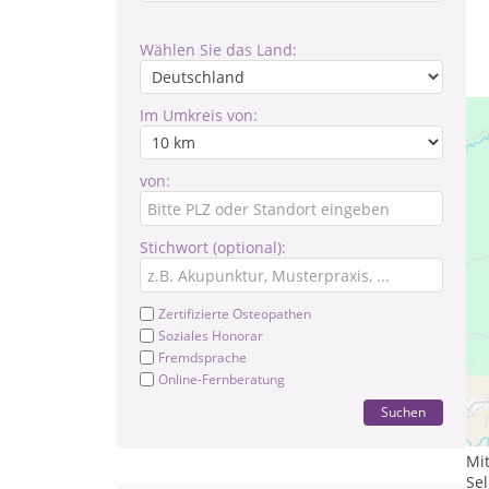
Wählen Sie das Land:
Im Umkreis von:
von:
Stichwort (optional):
Zertifizierte Osteopathen
Soziales Honorar
Fremdsprache
Online-Fernberatung
Na
Suchen
Ich
Mit
Sel