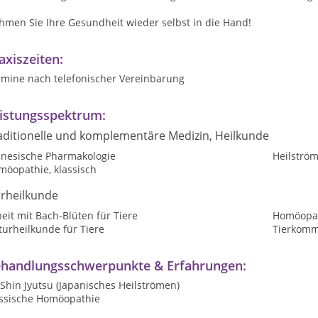
hmen Sie Ihre Gesundheit wieder selbst in die Hand!
axiszeiten:
rmine nach telefonischer Vereinbarung
istungsspektrum:
aditionelle und komplementäre Medizin, Heilkunde
inesische Pharmakologie
Heilströ
möopathie, klassisch
erheilkunde
eit mit Bach-Blüten für Tiere
Homöopat
urheilkunde für Tiere
Tierkomm
handlungsschwerpunkte & Erfahrungen:
 Shin Jyutsu (Japanisches Heilströmen)
assische Homöopathie