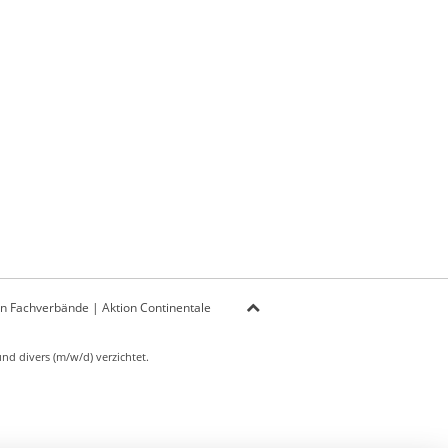
on Fachverbände
|
Aktion Continentale
d divers (m/w/d) verzichtet.