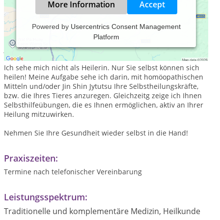
More Information
Accept
Powered by
Usercentrics Consent Management
Platform
Naturheilpraxis für Mensch und Tier, denn das Wohl eines
jeden Lebewesens liegt mir am Herzen.
Ich sehe mich nicht als Heilerin. Nur Sie selbst können sich
heilen! Meine Aufgabe sehe ich darin, mit homöopathischen
Mitteln und/oder Jin Shin Jytutsu Ihre Selbstheilungskräfte,
bzw. die Ihres Tieres anzuregen. Gleichzeitg zeige ich Ihnen
Selbsthilfeübungen, die es Ihnen ermöglichen, aktiv an Ihrer
Heilung mitzuwirken.
Nehmen Sie Ihre Gesundheit wieder selbst in die Hand!
Praxiszeiten:
Termine nach telefonischer Vereinbarung
Leistungsspektrum:
Traditionelle und komplementäre Medizin, Heilkunde