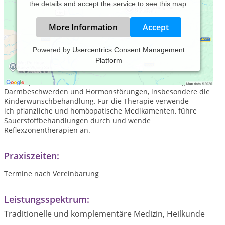
the details and accept the service to see this map.
More Information
Accept
Powered by
Usercentrics Consent Management
Platform
Ich arbeite nach ganzheitlichem Ansatz und setze dazu die
Irisdiagnose und die Dunkelfeld-Diagnose ein. Zu den
Schwerpunkten meiner Arbeit zählen die Behandlung von
Darmbeschwerden und Hormonstörungen, insbesondere die
Kinderwunschbehandlung. Für die Therapie verwende
ich pflanzliche und homöopatische Medikamenten, führe
Sauerstoffbehandlungen durch und wende
Reflexzonentherapien an.
Praxiszeiten:
Termine nach Vereinbarung
Leistungsspektrum:
Traditionelle und komplementäre Medizin, Heilkunde