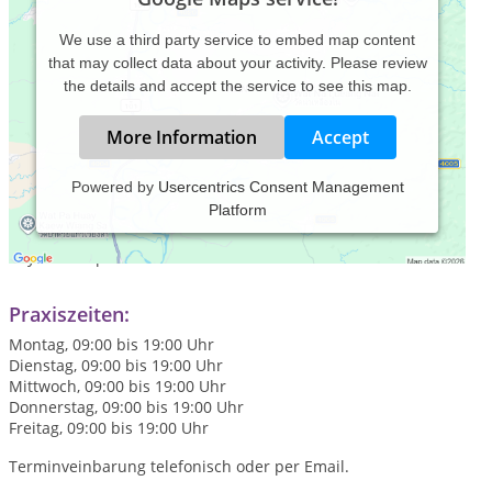
We use a third party service to embed map content
that may collect data about your activity. Please review
the details and accept the service to see this map.
More Information
Accept
Powered by
Usercentrics Consent Management
Platform
CranioSacrale und Viscerale Osteopathie - ganzheitliche
psychodynamische Körpertherapie und klassische
Physiotherapie
Praxiszeiten:
Montag, 09:00 bis 19:00 Uhr
Dienstag, 09:00 bis 19:00 Uhr
Mittwoch, 09:00 bis 19:00 Uhr
Donnerstag, 09:00 bis 19:00 Uhr
Freitag, 09:00 bis 19:00 Uhr
Terminveinbarung telefonisch oder per Email.