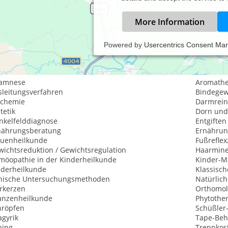
More Information
Powered by
Usercentrics Consent Ma
istungsspektrum:
aditionelle und komplementäre Medizin, Heilkunde
amnese
Aromathe
sleitungsverfahren
Bindege
ochemie
Darmrein
tetik
Dorn und
nkelfelddiagnose
Entgiften
nährungsberatung
Ernährun
auenheilkunde
Fußrefle
wichtsreduktion / Gewichtsregulation
Haarmine
möopathie in der Kinderheilkunde
Kinder-M
nderheilkunde
Klassisc
inische Untersuchungsmethoden
Natürlic
rkerzen
Orthomol
lanzenheilkunde
Phytothe
hröpfen
Schüßler
agyrik
Tape-Be
ping
Trennkos