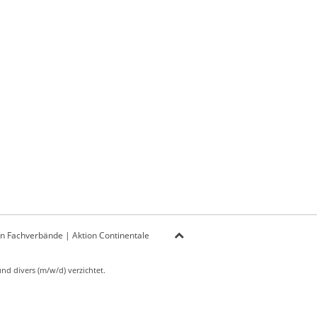
on Fachverbände
|
Aktion Continentale
d divers (m/w/d) verzichtet.