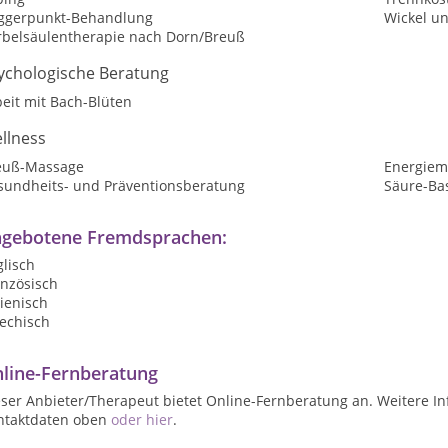
iggerpunkt-Behandlung
Wickel un
rbelsäulentherapie nach Dorn/Breuß
ychologische Beratung
eit mit Bach-Blüten
llness
euß-Massage
Energiem
sundheits- und Präventionsberatung
Säure-Ba
gebotene Fremdsprachen:
lisch
anzösisch
lienisch
iechisch
line-Fernberatung
ser Anbieter/Therapeut bietet Online-Fernberatung an. Weitere In
ntaktdaten oben
oder hier
.