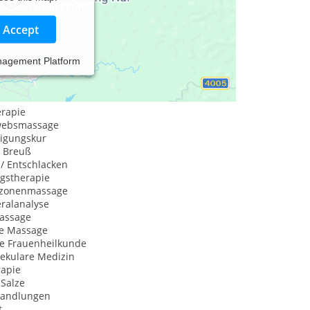
Accept
nagement Platform
rapie
websmassage
igungskur
 Breuß
 / Entschlacken
gstherapie
xzonenmassage
ralanalyse
assage
he Massage
he Frauenheilkunde
ekulare Medizin
rapie
-Salze
handlungen
t