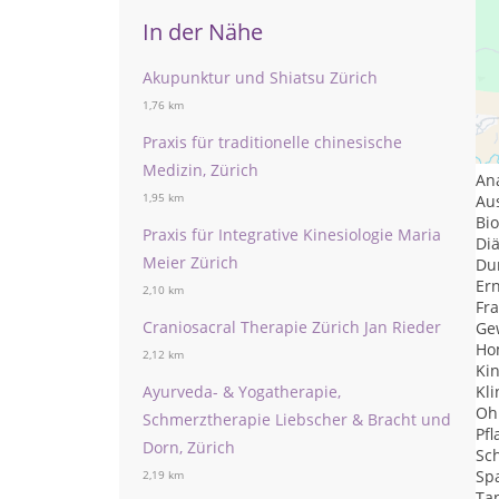
In der Nähe
Akupunktur und Shiatsu Zürich
1,76 km
Le
Praxis für traditionelle chinesische
Tr
Medizin, Zürich
An
1,95 km
Au
Bi
Praxis für Integrative Kinesiologie Maria
Diä
Meier Zürich
Du
Er
2,10 km
Fr
Craniosacral Therapie Zürich Jan Rieder
Ge
Ho
2,12 km
Ki
Ayurveda- & Yogatherapie,
Kl
Oh
Schmerztherapie Liebscher & Bracht und
Pf
Dorn, Zürich
Sc
Sp
2,19 km
Ta