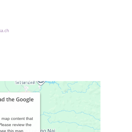
ka.ch
ad the Google
d map content that
 Please review the
 see this map.