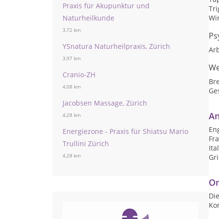
Praxis für Akupunktur und
Tr
Naturheilkunde
Wi
3,72 km
Ps
YSnatura Naturheilpraxis, Zürich
Arb
3,97 km
We
Cranio-ZH
Br
4,08 km
Ge
Jacobsen Massage, Zürich
An
4,28 km
Eng
Energiezone - Praxis für Shiatsu Mario
Fr
Trullini Zürich
Ita
4,28 km
Gr
On
Die
Ko