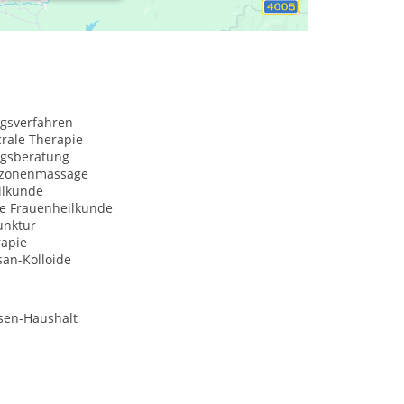
ngsverfahren
rale Therapie
gsberatung
xzonenmassage
ilkunde
he Frauenheilkunde
nktur
rapie
san-Kolloide
sen-Haushalt