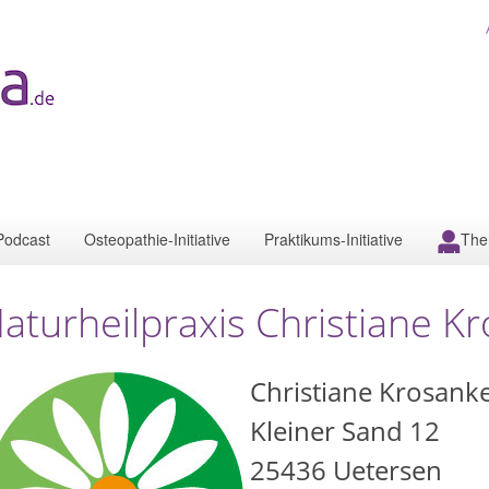
Podcast
Osteopathie-Initiative
Praktikums-Initiative
The
aturheilpraxis Christiane K
Christiane Krosank
Kleiner Sand 12
25436
Uetersen