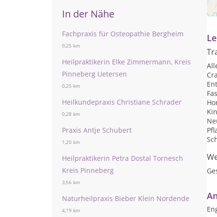
In der Nähe
Te
Fachpraxis für Osteopathie Bergheim
Le
0,25 km
Tr
Heilpraktikerin Elke Zimmermann, Kreis
Al
Pinneberg Uetersen
Cr
Ent
0,25 km
Fa
Heilkundepraxis Christiane Schrader
Ho
Kin
0,28 km
Neu
Praxis Antje Schubert
Pf
Sc
1,20 km
We
Heilpraktikerin Petra Dostal Tornesch
Kreis Pinneberg
Ge
3,56 km
An
Naturheilpraxis Bieber Klein Nordende
Eng
4,19 km