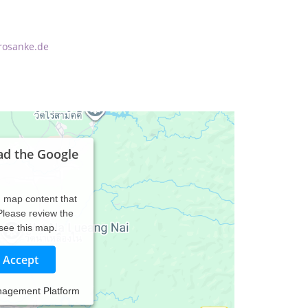
rosanke.de
ad the Google
d map content that
 Please review the
 see this map.
Accept
nagement Platform