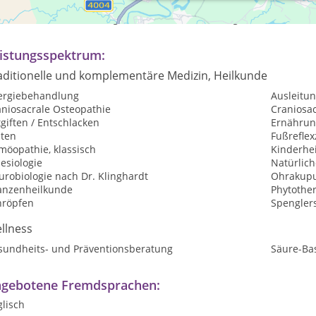
rmine nach Vereinbarung (Feierabendtermine möglich)
istungsspektrum:
aditionelle und komplementäre Medizin, Heilkunde
lergiebehandlung
Ausleitu
aniosacrale Osteopathie
Craniosac
giften / Entschlacken
Ernährun
sten
Fußrefle
möopathie, klassisch
Kinderhe
esiologie
Natürlic
robiologie nach Dr. Klinghardt
Ohrakupu
lanzenheilkunde
Phytothe
hröpfen
Spengler
llness
sundheits- und Präventionsberatung
Säure-Ba
gebotene Fremdsprachen:
lisch