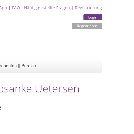
App
|
FAQ - Häufig gestellte Fragen
|
Registrierung
Login
Registrieren
rapeuten || Bereich
rosanke Uetersen
e