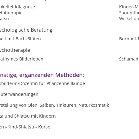
nkelfelddiagnose
Kinder-M
ytotherapie
Sanumthe
iatsu
Wickel un
ychologische Beratung
eit mit Bach-Blüten
Burnout-
ychotherapie
tathymes Bilderleben
Schaman
nstige, ergänzenden Methoden:
sbilderin/Dozentin für Pflanzenheilkunde
äuterwanderungen
stellung von Ölen, Salben, Tinkturen, Naturkosmetik
ga und Shiatsu mit Kindern
ern-Kind-Shiatsu - Kurse