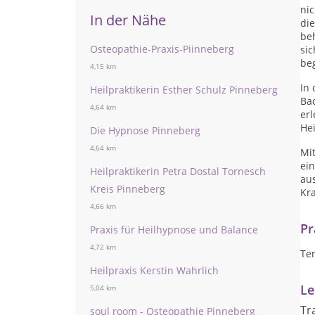
nic
In der Nähe
di
be
Osteopathie-Praxis-Piinneberg
si
be
4,15 km
In
Heilpraktikerin Esther Schulz Pinneberg
Ba
4,64 km
erl
Hei
Die Hypnose Pinneberg
4,64 km
Mit
ein
Heilpraktikerin Petra Dostal Tornesch
au
Kreis Pinneberg
Kr
4,66 km
Pr
Praxis für Heilhypnose und Balance
4,72 km
Te
Heilpraxis Kerstin Wahrlich
Le
5,04 km
Tr
soul room - Osteopathie Pinneberg