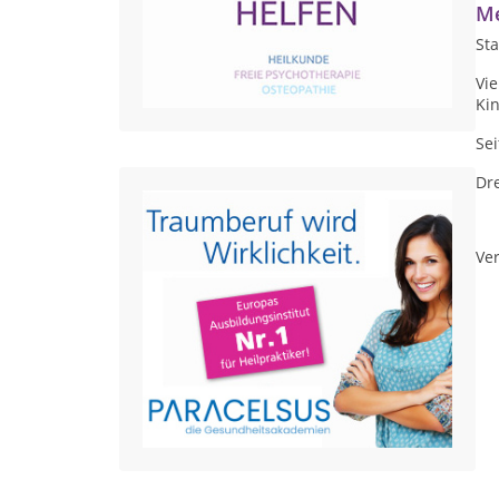
Me
Sta
Vi
Ki
Sei
Dre
Ver