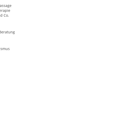
assage
rapie
d Co.
Beratung
ismus