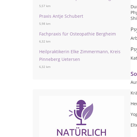
Du
5,57 km
Ph
Praxis Antje Schubert
Sh
5,98 km
Ps
Fachpraxis für Osteopathie Bergheim
Arb
6,32 km
Ps
Heilpraktikerin Elke Zimmermann, Kreis
Ka
Pinneberg Uetersen
6,32 km
So
Au
Kr
Her
Yo
Elt