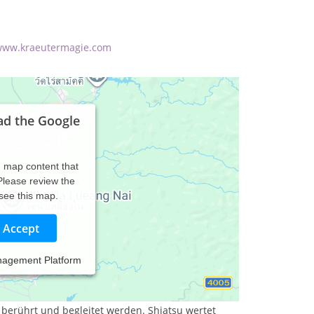
www.kraeutermagie.com
ad the Google
d map content that
 Please review the
 see this map.
Accept
nagement Platform
lanzenheilkunde.
berührt und begleitet werden. Shiatsu wertet