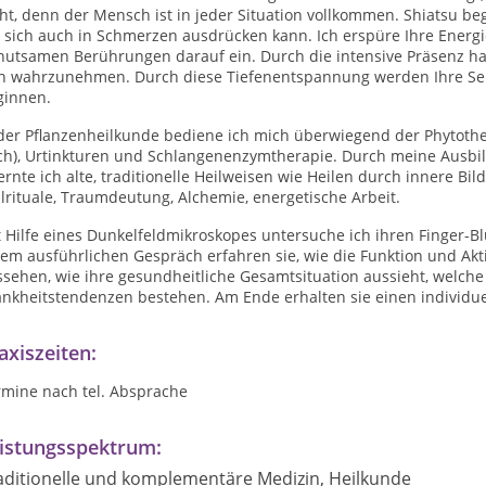
ht, denn der Mensch ist in jeder Situation vollkommen. Shiatsu begl
e sich auch in Schmerzen ausdrücken kann. Ich erspüre Ihre Energ
hutsamen Berührungen darauf ein. Durch die intensive Präsenz hab
ch wahrzunehmen. Durch diese Tiefenentspannung werden Ihre Sel
ginnen.
 der Pflanzenheilkunde bediene ich mich überwiegend der Phytothe
ch), Urtinkturen und Schlangenenzymtherapie. Durch meine Ausbil
ernte ich alte, traditionelle Heilweisen wie Heilen durch innere B
lrituale, Traumdeutung, Alchemie, energetische Arbeit.
 Hilfe eines Dunkelfeldmikroskopes untersuche ich ihren Finger-B
em ausführlichen Gespräch erfahren sie, wie die Funktion und Akt
ssehen, wie ihre gesundheitliche Gesamtsituation aussieht, welc
ankheitstendenzen bestehen. Am Ende erhalten sie einen individue
axiszeiten:
rmine nach tel. Absprache
istungsspektrum:
aditionelle und komplementäre Medizin, Heilkunde