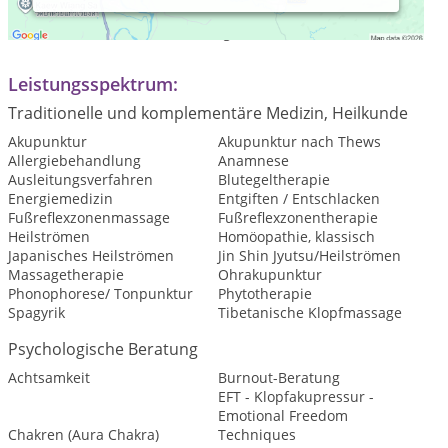
Nach telefonischer Vereinbarung
Leistungsspektrum:
Traditionelle und komplementäre Medizin, Heilkunde
Akupunktur
Akupunktur nach Thews
Allergiebehandlung
Anamnese
Ausleitungsverfahren
Blutegeltherapie
Energiemedizin
Entgiften / Entschlacken
Fußreflexzonenmassage
Fußreflexzonentherapie
Heilströmen
Homöopathie, klassisch
Japanisches Heilströmen
Jin Shin Jyutsu/Heilströmen
Massagetherapie
Ohrakupunktur
Phonophorese/ Tonpunktur
Phytotherapie
Spagyrik
Tibetanische Klopfmassage
Psychologische Beratung
Achtsamkeit
Burnout-Beratung
EFT - Klopfakupressur -
Emotional Freedom
Chakren (Aura Chakra)
Techniques