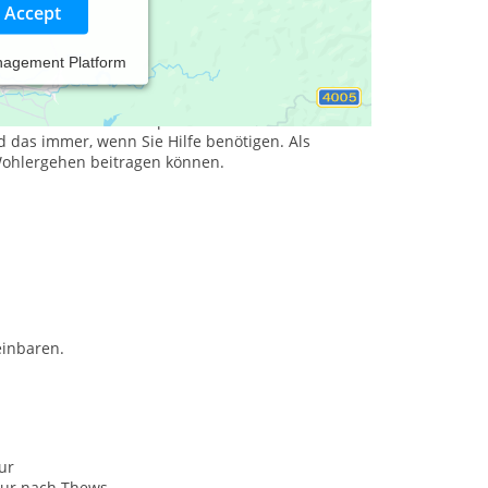
Accept
nagement Platform
dass er sich ganzheitlich im Reinen hält. Körper,
harmonischen Gleichgewicht zueinander stehen.
nd verschiedenen Therapien können wir Ihnen
 das immer, wenn Sie Hilfe benötigen. Als
Wohlergehen beitragen können.
einbaren.
ur
ur nach Thews