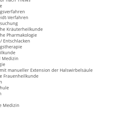
e
ngsverfahren
idt-Verfahren
rsuchung
che Kräuterheilkunde
che Pharmakologie
 / Entschlacken
gstherapie
ilkunde
d Medizin
gie
mit manueller Extension der Halswirbelsäule
he Frauenheilkunde
n
hule
n
e Medizin