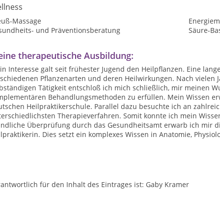
llness
euß-Massage
Energiem
sundheits- und Präventionsberatung
Säure-Ba
ine therapeutische Ausbildung:
n Interesse galt seit frühester Jugend den Heilpflanzen. Eine lang
rschiedenen Pflanzenarten und deren Heilwirkungen. Nach vielen J
lbständigen Tätigkeit entschloß ich mich schließlich, mir meinen
mplementären Behandlungsmethoden zu erfüllen. Mein Wissen erwar
utschen Heilpraktikerschule. Parallel dazu besuchte ich an zahl
erschiedlichsten Therapieverfahren. Somit konnte ich mein Wissen 
ndliche Überprüfung durch das Gesundheitsamt erwarb ich mir di
lpraktikerin. Dies setzt ein komplexes Wissen in Anatomie, Physiol
antwortlich für den Inhalt des Eintrages ist: Gaby Kramer