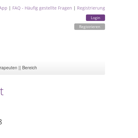
App
|
FAQ - Häufig gestellte Fragen
|
Registrierung
Login
Registrieren
rapeuten || Bereich
t
8