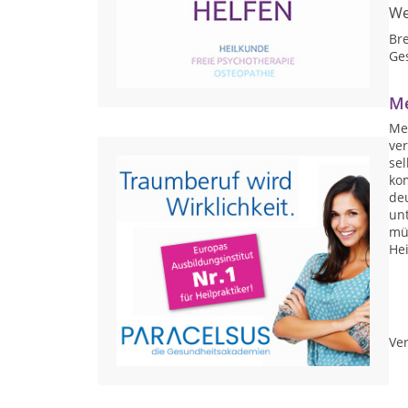
We
Br
Ge
Me
Mei
ve
se
ko
de
unt
mü
Hei
Ver