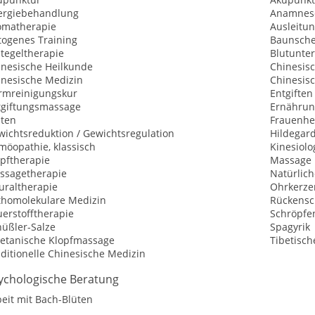
lergiebehandlung
Anamnes
omatherapie
Ausleitu
togenes Training
Baunsche
tegeltherapie
Blutunte
inesische Heilkunde
Chinesis
inesische Medizin
Chinesis
rmreinigungskur
Entgiften
tgiftungsmassage
Ernährun
sten
Frauenhe
wichtsreduktion / Gewichtsregulation
Hildegar
möopathie, klassisch
Kinesiolo
opftherapie
Massage 
ssagetherapie
Natürlic
uraltherapie
Ohrkerze
thomolekulare Medizin
Rückensc
erstofftherapie
Schröpfe
hüßler-Salze
Spagyrik
betanische Klopfmassage
Tibetisch
ditionelle Chinesische Medizin
ychologische Beratung
eit mit Bach-Blüten