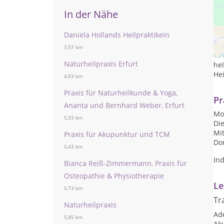
In der Nähe
Daniela Hollands Heilpraktikein
Wer
See
3,57 km
Da
Naturheilpraxis Erfurt
hel
He
4,03 km
Praxis für Naturheilkunde & Yoga,
Pr
Ananta und Bernhard Weber, Erfurt
Mon
5,33 km
Die
Mit
Praxis für Akupunktur und TCM
Don
5,43 km
In
Bianca Reiß-Zimmermann, Praxis für
Osteopathie & Physiotherapie
Le
5,73 km
Tr
Naturheilpraxis
Ad
5,85 km
Ak