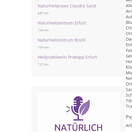
Al
Naturheilpraxis Claudia Sand
Ar
6,87 km
Au
Blu
Naturheilzentrum Erfurt
Ch
7,09 km
Ch
Da
Naturheilzentrum Brühl
En
7,09 km
Fa
Ge
Heilpraktikerin Prokopp Erfurt
Ho
7,27 km
Kl
Ma
Ne
Or
Sau
Sc
Ti
Tra
Ps
Arb