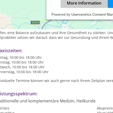
More Information
Powered by
Usercentrics Consent Ma
 sich richtig wohl und gesund fühlen möchte, muss darauf achten, 
le und Geist spielen alle eine gleichgroße Rolle und sollten im 
bei setzen wir auf den Einsatz der Natur: Mit Naturheilmitteln u
fen, eine Balance aufzubauen und Ihre Gesundheit zu stärken. Und
ilpraktiker setzen wir darauf, dass wir zur Gesundung und Ihrem 
axiszeiten:
tag, 10:00 bis 18:00 Uhr
nstag, 10:00 bis 18:00 Uhr
twoch, 10:00 bis 18:00 Uhr
nerstag, 10:00 bis 18:00 Uhr
dividuelle Termine können wir auch gerne nach Ihrem Zeitplan ver
istungsspektrum:
aditionelle und komplementäre Medizin, Heilkunde
erlass
Akupress
upunktur
Akupunkt