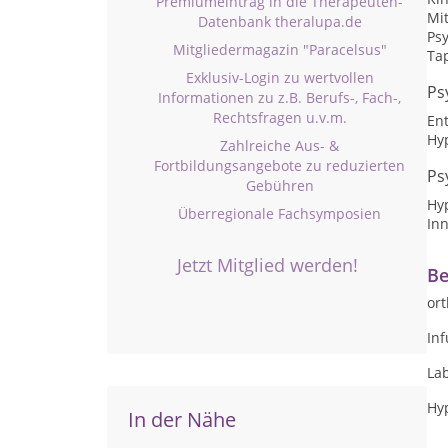
Premiumeintrag in die Therapeuten-
Mi
Datenbank theralupa.de
Ps
Mitgliedermagazin "Paracelsus"
Ta
Exklusiv-Login zu wertvollen
Ps
Informationen zu z.B. Berufs-, Fach-,
Rechtsfragen u.v.m.
En
Hy
Zahlreiche Aus- &
Fortbildungsangebote zu reduzierten
Ps
Gebühren
Hy
Überregionale Fachsymposien
Inn
Jetzt Mitglied werden!
Be
or
Inf
La
Hy
In der Nähe