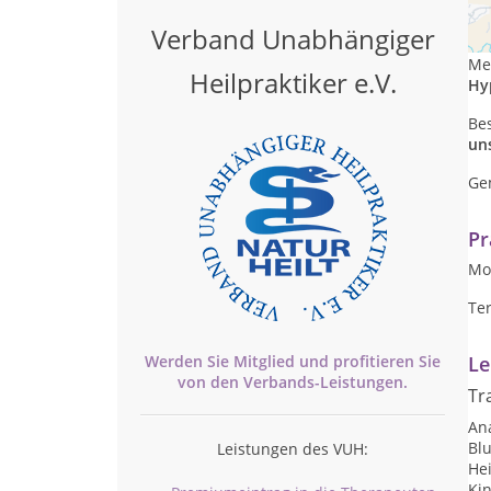
In
dur
Verband Unabhängiger
Me
Heilpraktiker e.V.
Hy
Bes
un
Ge
Pr
Mon
Te
Werden Sie Mitglied und profitieren Sie
Le
von den
Verbands-
Leistungen.
Tr
An
Bl
Leistungen des VUH:
He
Ki