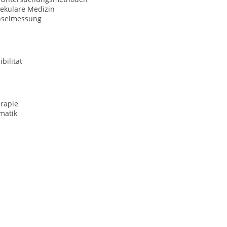
ekulare Medizin
hselmessung
bilität
rapie
matik