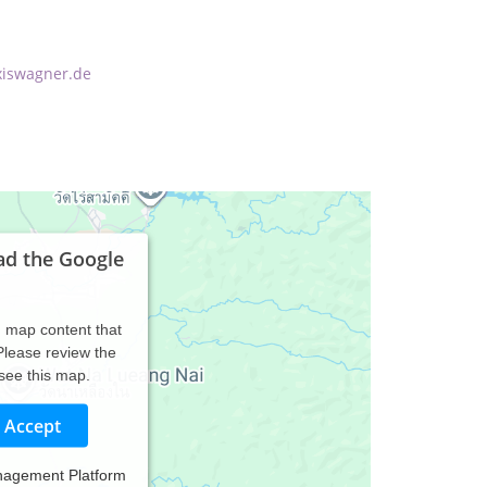
xiswagner.de
ad the Google
d map content that
 Please review the
 see this map.
Accept
nagement Platform