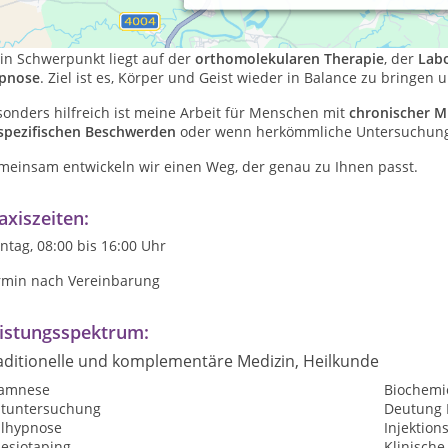
 meiner
Ganzheitlichen Praxis in Erfurt
unterstütze ich Menschen 
ch individuelle und ganzheitliche Therapiekonzepte.
in Schwerpunkt liegt auf der
orthomolekularen Therapie
, der
Labo
pnose
. Ziel ist es, Körper und Geist wieder in Balance zu bringen 
onders hilfreich ist meine Arbeit für Menschen mit
chronischer M
spezifischen Beschwerden
oder wenn herkömmliche Untersuchungen
meinsam entwickeln wir einen Weg, der genau zu Ihnen passt.
axiszeiten:
tag, 08:00 bis 16:00 Uhr
rmin nach Vereinbarung
istungsspektrum:
aditionelle und komplementäre Medizin, Heilkunde
amnese
Biochemi
utuntersuchung
Deutung 
ilhypnose
Injektion
nesiotaping
Klinisch