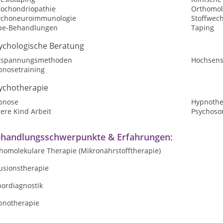
tochondriopathie
Orthomol
ychoneuroimmunologie
Stoffwec
pe-Behandlungen
Taping
ychologische Beratung
tspannungsmethoden
Hochsensi
pnosetraining
ychotherapie
pnose
Hypnothe
ere Kind Arbeit
Psychoso
handlungsschwerpunkte & Erfahrungen:
thomolekulare Therapie (Mikronährstofftherapie)
usionstherapie
bordiagnostik
pnotherapie