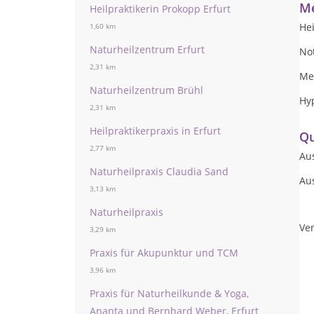
Me
Heilpraktikerin Prokopp Erfurt
Hei
1,60 km
Naturheilzentrum Erfurt
Not
2,31 km
Me
Naturheilzentrum Brühl
Hy
2,31 km
Heilpraktikerpraxis in Erfurt
Qu
2,77 km
Au
Naturheilpraxis Claudia Sand
Au
3,13 km
Naturheilpraxis
Ver
3,29 km
Praxis für Akupunktur und TCM
3,96 km
Praxis für Naturheilkunde & Yoga,
Ananta und Bernhard Weber, Erfurt