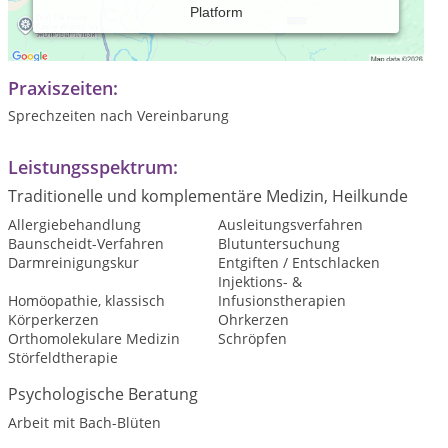
Platform
Ich bin 44 Jahre alt, verheiratet und habe eine Tochter. Meine
Naturheilpraxis führe ich seit dem Jahr 2003.
Praxiszeiten:
Sprechzeiten nach Vereinbarung
Leistungsspektrum:
Traditionelle und komplementäre Medizin, Heilkunde
Allergiebehandlung
Ausleitungsverfahren
Baunscheidt-Verfahren
Blutuntersuchung
Darmreinigungskur
Entgiften / Entschlacken
Injektions- &
Homöopathie, klassisch
Infusionstherapien
Körperkerzen
Ohrkerzen
Orthomolekulare Medizin
Schröpfen
Störfeldtherapie
Psychologische Beratung
Arbeit mit Bach-Blüten