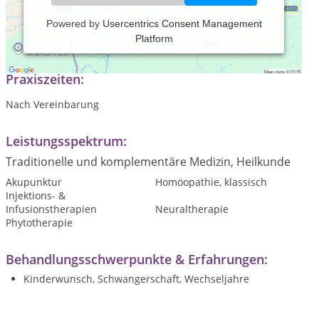
Powered by
Usercentrics Consent Management
Platform
Behandlung von Frauen in allen Lebensphasen
Praxiszeiten:
Nach Vereinbarung
Leistungsspektrum:
Traditionelle und komplementäre Medizin, Heilkunde
Akupunktur
Homöopathie, klassisch
Injektions- &
Infusionstherapien
Neuraltherapie
Phytotherapie
Behandlungsschwerpunkte & Erfahrungen:
Kinderwunsch, Schwangerschaft, Wechseljahre