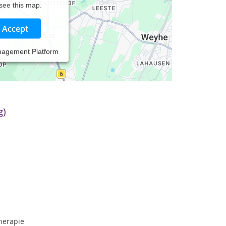
 see this map.
Accept
nagement Platform
s Heilkundezentrum Midgard im Jahr 2015
g)
herapie