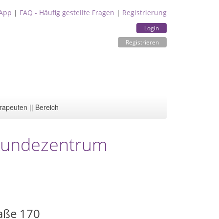
App
|
FAQ - Häufig gestellte Fragen
|
Registrierung
Login
Registrieren
rapeuten || Bereich
ilkundezentrum
aße 170