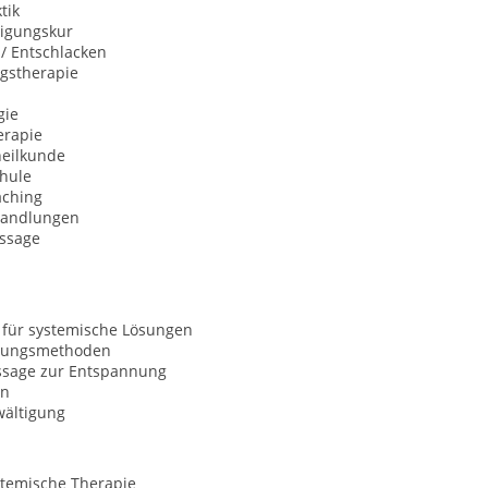
tik
igungskur
 / Entschlacken
gstherapie
gie
erapie
heilkunde
hule
aching
handlungen
ssage
 für systemische Lösungen
nungsmethoden
sage zur Entspannung
on
wältigung
temische Therapie