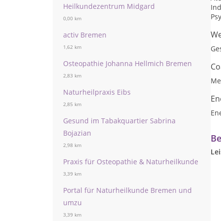
Heilkundezentrum Midgard
Ind
Ps
0,00 km
We
activ Bremen
1,62 km
Ge
Osteopathie Johanna Hellmich Bremen
Co
2,83 km
Me
Naturheilpraxis Eibs
En
2,85 km
En
Gesund im Tabakquartier Sabrina
Bojazian
Be
2,98 km
Le
Praxis für Osteopathie & Naturheilkunde
3,39 km
Portal für Naturheilkunde Bremen und
umzu
3,39 km