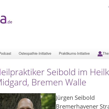
Podcast
Osteopathie-Initiative
Praktikums-Initiative
The
eilpraktiker Seibold im He
idgard, Bremen Walle
Jürgen Seibold
Bremerhavener Str