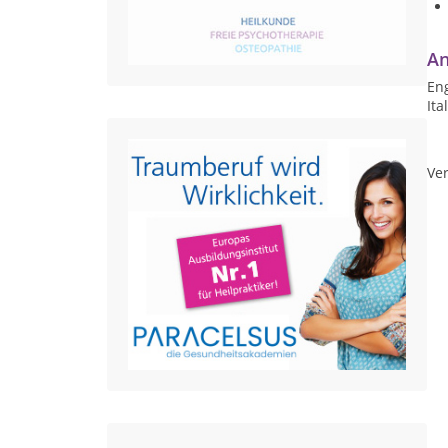
An
Eng
Ita
Ver