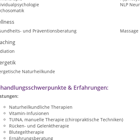
ividualpsychologie
NLP Neur
ychosomatik
llness
sundheits- und Präventionsberatung
Massage
aching
diation
ergetik
ergetische Naturheilkunde
handlungsschwerpunkte & Erfahrungen:
istungen:
Naturheilkundliche Therapien
Vitamin-Infusionen
TUINA, manuelle Therapie (chiropraktische Techniken)
Rücken- und Gelenktherapie
Blutegeltherapie
Ernährungsberatung