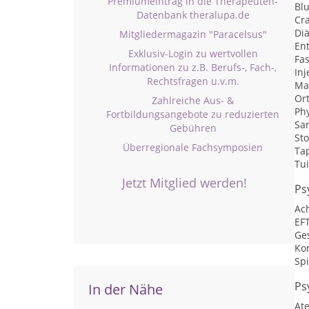
Premiumeintrag in die Therapeuten-
Bl
Datenbank theralupa.de
Cr
Diä
Mitgliedermagazin "Paracelsus"
En
Exklusiv-Login zu wertvollen
Fa
Informationen zu z.B. Berufs-, Fach-,
Inj
Rechtsfragen u.v.m.
Ma
Or
Zahlreiche Aus- &
Ph
Fortbildungsangebote zu reduzierten
San
Gebühren
St
Überregionale Fachsymposien
Ta
Tu
Jetzt Mitglied werden!
Ps
Ac
EF
Ge
Ko
Sp
Ps
In der Nähe
At