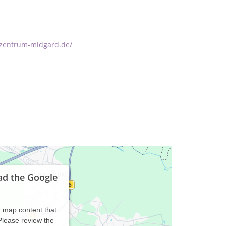
ezentrum-midgard.de/
ad the Google
d map content that
 Please review the