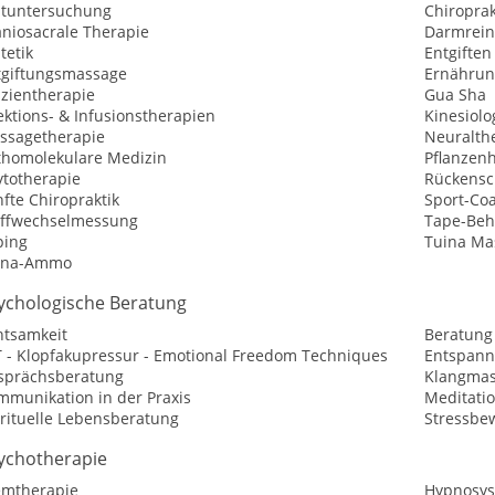
utuntersuchung
Chiroprak
aniosacrale Therapie
Darmrein
tetik
Entgiften
tgiftungsmassage
Ernährun
szientherapie
Gua Sha
ektions- & Infusionstherapien
Kinesiolo
ssagetherapie
Neuralth
thomolekulare Medizin
Pflanzen
ytotherapie
Rückensc
fte Chiropraktik
Sport-Co
offwechselmessung
Tape-Be
ping
Tuina Ma
ina-Ammo
ychologische Beratung
htsamkeit
Beratung
T - Klopfakupressur - Emotional Freedom Techniques
Entspan
sprächsberatung
Klangmas
mmunikation in der Praxis
Meditati
irituelle Lebensberatung
Stressbe
ychotherapie
emtherapie
Hypnosys