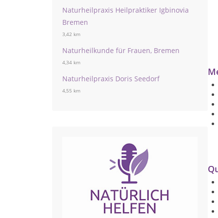
Naturheilpraxis Heilpraktiker Igbinovia
Bremen
3,42 km
Naturheilkunde für Frauen, Bremen
4,34 km
Me
Naturheilpraxis Doris Seedorf
4,55 km
Qu