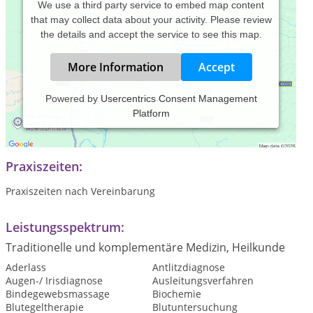
We use a third party service to embed map content
that may collect data about your activity. Please review
the details and accept the service to see this map.
More Information
Accept
Powered by
Usercentrics Consent Management
Platform
Umfassend, ganzheitlich, zeitnehmend, freundlich - für Sie da
sein.
Praxiszeiten:
Praxiszeiten nach Vereinbarung
Leistungsspektrum:
Traditionelle und komplementäre Medizin, Heilkunde
Aderlass
Antlitzdiagnose
Augen-/ Irisdiagnose
Ausleitungsverfahren
Bindegewebsmassage
Biochemie
Blutegeltherapie
Blutuntersuchung